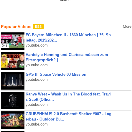
Popular Videos
More
FC Bayern München II - 1860 München | 35. Sp
ieltag, 2019/202...
youtube.com
Hardstyle Henning und Clarissa müssen zum
Elterngespräch? | ...
youtube.com
GPS III Space Vehicle 03 Mission
youtube.com
Kanye West – Wash Us In The Blood feat. Travi
s Scott (Offici...
youtube.com
GRUBENHAUS 2.0 Bushcraft Shelter #007 - Lag
erbau - Outdoor Bu...
youtube.com