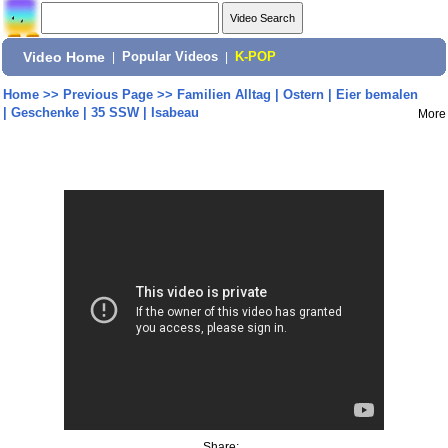
Video Home
|
Popular Videos
|
K-POP
Home
>>
Previous Page
>>
Familien Alltag | Ostern | Eier bemalen
| Geschenke | 35 SSW | Isabeau
More
Share: