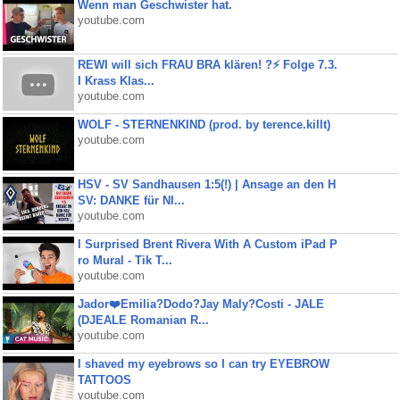
Wenn man Geschwister hat.
youtube.com
REWI will sich FRAU BRA klären! ?⚡️ Folge 7.3.
I Krass Klas...
youtube.com
WOLF - STERNENKIND (prod. by terence.killt)
youtube.com
HSV - SV Sandhausen 1:5(!) | Ansage an den H
SV: DANKE für NI...
youtube.com
I Surprised Brent Rivera With A Custom iPad P
ro Mural - Tik T...
youtube.com
Jador❤️Emilia?Dodo?Jay Maly?Costi - JALE
(DJEALE Romanian R...
youtube.com
I shaved my eyebrows so I can try EYEBROW
TATTOOS
youtube.com