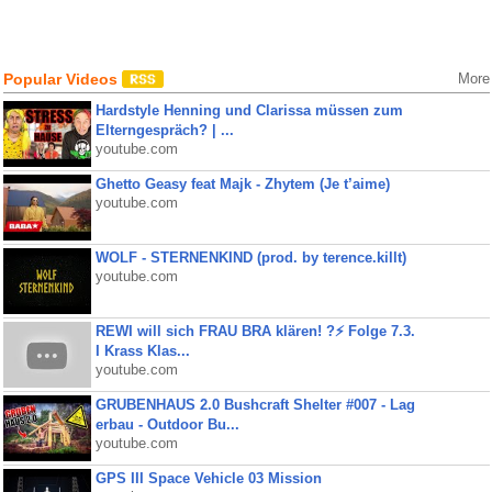
Popular Videos
More
Hardstyle Henning und Clarissa müssen zum
Elterngespräch? | ...
youtube.com
Ghetto Geasy feat Majk - Zhytem (Je t’aime)
youtube.com
WOLF - STERNENKIND (prod. by terence.killt)
youtube.com
REWI will sich FRAU BRA klären! ?⚡️ Folge 7.3.
I Krass Klas...
youtube.com
GRUBENHAUS 2.0 Bushcraft Shelter #007 - Lag
erbau - Outdoor Bu...
youtube.com
GPS III Space Vehicle 03 Mission