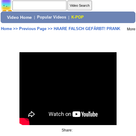
Video Home
|
Popular Videos
|
K-POP
Home
>>
Previous Page
>>
HAARE FALSCH GEFÄRBT! PRANK
More
Share: