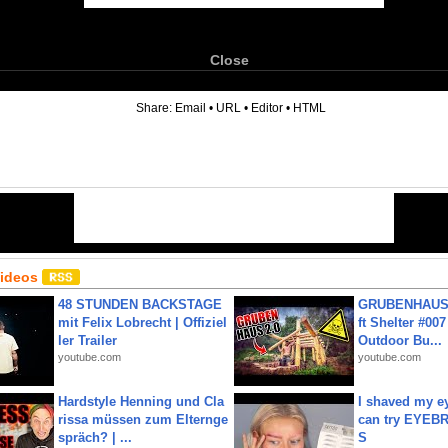
Close
6
Share:
Email
•
URL
•
Editor
•
HTML
Videos
48 STUNDEN BACKSTAGE
GRUBENHAUS 
mit Felix Lobrecht | Offiziel
ft Shelter #007
ler Trailer
Outdoor Bu...
youtube.com
youtube.com
Hardstyle Henning und Cla
I shaved my e
rissa müssen zum Elternge
can try EYE
spräch? | ...
S