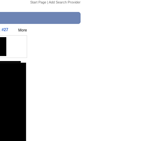
Start Page
|
Add Search Provider
k #27
More