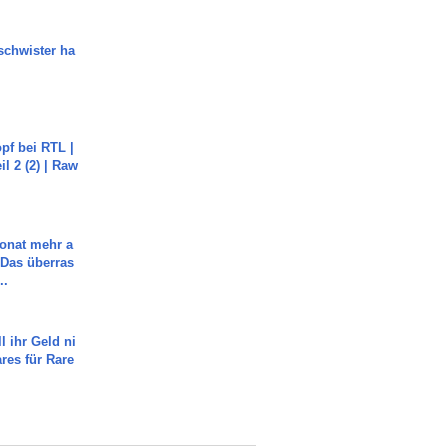
chwister ha
pf bei RTL |
il 2 (2) | Raw
Monat mehr a
Das überras
..
l ihr Geld ni
ares für Rare