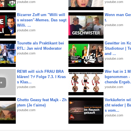
youtube.com
youtube.com
Bizarrer Zoff um "Willi will
Wenn man Ges
s wissen"-Memes. Das sagt
t.
Willi. ...
youtube.com
youtube.com
Tourette als Praktikant bei
Gewitter im Ko
RTL: Jan wird Moderator
Studiotour | Te
youtube.com
and ...
youtube.com
REWI will sich FRAU BRA
Wer hat in 1 
klären! ?⚡️ Folge 7.3. I Kras
bgenommen - 
s Klas...
chende Ergeb.
youtube.com
youtube.com
Ghetto Geasy feat Majk - Zh
Verkäuferin wil
ytem (Je t’aime)
cht wieder | B
youtube.com
s vom...
youtube.com