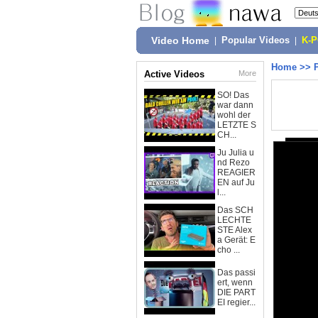
Video Home
|
Popular Videos
|
K-
Home
>>
Active Videos
More
SO! Das
war dann
wohl der
LETZTE S
CH...
Ju Julia u
nd Rezo
REAGIER
EN auf Ju
l...
Das SCH
LECHTE
STE Alex
a Gerät: E
cho ...
Das passi
ert, wenn
DIE PART
EI regier...