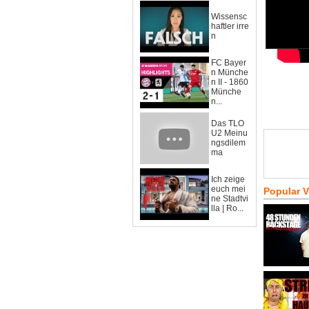
Wissensc
haftler irre
n
FC Bayer
n Münche
n II - 1860
Münche
n...
Das TLO
U2 Meinu
ngsdilem
ma
Ich zeige
euch mei
Popular 
ne Stadtvi
lla | Ro...