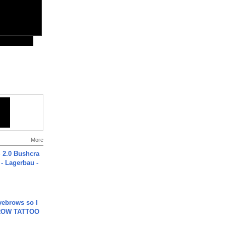
More
2.0 Bushcra
 - Lagerbau -
yebrows so I
BROW TATTOO