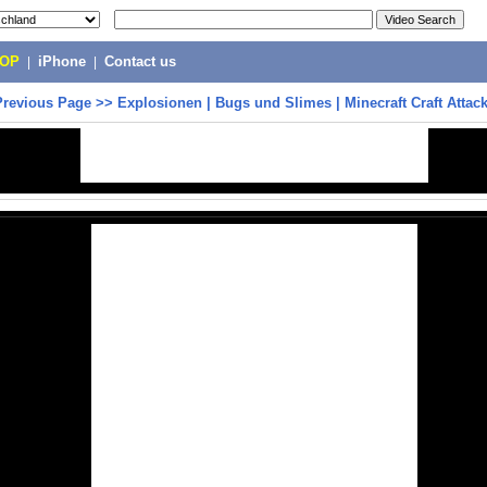
POP
|
iPhone
|
Contact us
Previous Page
>>
Explosionen | Bugs und Slimes | Minecraft Craft Attac