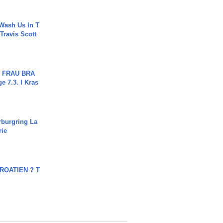
Wash Us In T
 Travis Scott
ch FRAU BRA
ge 7.3. I Kras
rburgring La
rie
OATIEN ? T