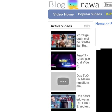
Video Home
|
Popular Videos
|
K-
Home
>>
Active Videos
More
Ich zeige
euch mei
ne Stadtvi
lla | Ro...
Fero47 -
Glück (Off
icial Vide
o)
Das TLO
U2 Meinu
ngsdilem
ma
Das passi
ert, wenn
DIE PART
EI regier...