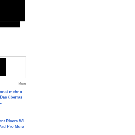
More
Monat mehr a
Das überras
..
ent Rivera Wi
Pad Pro Mura