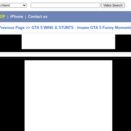
POP
|
iPhone
|
Contact us
Previous Page
>>
GTA 5 WINS & STUNTS - Insane GTA 5 Funny Moment