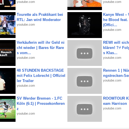
youtube.com
youtube.com
Tourette als Praktikant bei
Kanye West – 
RTL: Jan wird Moderator
he Blood feat.
youtube.com
(Offici...
youtube.com
Verkäuferin will ihr Geld ni
REWI will si
cht wieder | Bares für Rare
klären! ?⚡️ Fol
s vom...
s Klas...
youtube.com
youtube.com
48 STUNDEN BACKSTAGE
Rennen 1 | Nü
mit Felix Lobrecht | Offiziel
ngstrecken-Se
ler Trailer
youtube.com
youtube.com
SV Werder Bremen - 1.FC
ROOMTOUR KR
Köln (6:1) | Pressekonferen
eam Harrison
z
youtube.com
youtube.com