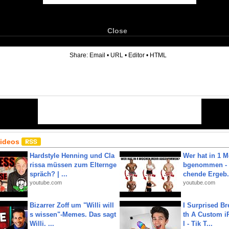
Close
6
Share:
Email
•
URL
•
Editor
•
HTML
Videos
Hardstyle Henning und Cla
Wer hat in 1 
rissa müssen zum Elternge
bgenommen - 
spräch? | ...
chende Ergeb.
youtube.com
youtube.com
Bizarrer Zoff um "Willi will
I Surprised Br
s wissen"-Memes. Das sagt
th A Custom i
Willi. ...
l - Tik T...