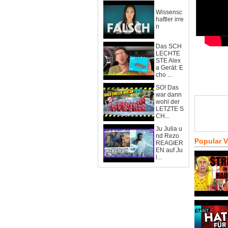
Wissensc
haftler irre
n
Das SCH
LECHTE
STE Alex
a Gerät: E
cho ...
SO! Das
war dann
wohl der
LETZTE S
CH...
Ju Julia u
nd Rezo
Popular 
REAGIER
EN auf Ju
l...