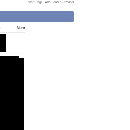
Start Page
|
Add Search Provider
s
More