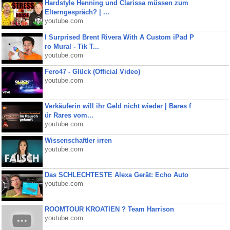
Hardstyle Henning und Clarissa müssen zum
Elterngespräch? | ...
youtube.com
I Surprised Brent Rivera With A Custom iPad P
ro Mural - Tik T...
youtube.com
Fero47 - Glück (Official Video)
youtube.com
Verkäuferin will ihr Geld nicht wieder | Bares f
ür Rares vom...
youtube.com
Wissenschaftler irren
youtube.com
Das SCHLECHTESTE Alexa Gerät: Echo Auto
youtube.com
ROOMTOUR KROATIEN ? Team Harrison
youtube.com