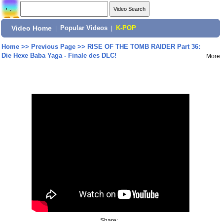
Video Home
|
Popular Videos
|
K-POP
Home
>>
Previous Page
>>
RISE OF THE TOMB RAIDER Part 36:
Die Hexe Baba Yaga - Finale des DLC!
More
Share: