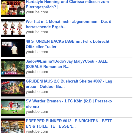
Hardstyle Henning und Clarissa müssen zum
Elterngespräch? | ...
youtube.com
Wer hat in 1 Monat mehr abgenommen - Das ü
berraschende Ergeb...
youtube.com
48 STUNDEN BACKSTAGE mit Felix Lobrecht |
Offizieller Trailer
youtube.com
Jador❤️Emilia?Dodo?Jay Maly?Costi - JALE
(DJEALE Romanian R...
youtube.com
GRUBENHAUS 2.0 Bushcraft Shelter #007 - Lag
erbau - Outdoor Bu...
youtube.com
SV Werder Bremen - 1.FC Köln (6:1) | Presseko
nferenz
youtube.com
PREPPER BUNKER #012 | EINRICHTEN | BETT
EN & TOILETTE | ESSEN...
youtube.com