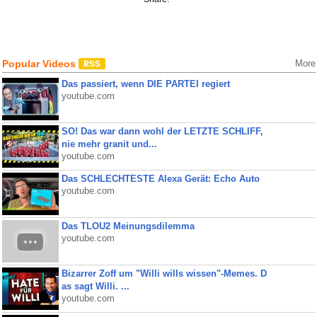
Popular Videos
More
Das passiert, wenn DIE PARTEI regiert
youtube.com
SO! Das war dann wohl der LETZTE SCHLIFF,
nie mehr granit und...
youtube.com
Das SCHLECHTESTE Alexa Gerät: Echo Auto
youtube.com
Das TLOU2 Meinungsdilemma
youtube.com
Bizarrer Zoff um "Willi wills wissen"-Memes. D
as sagt Willi. ...
youtube.com