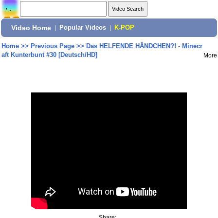
Video Home
|
Popular Videos
|
K-POP
Home
>>
Previous Page
>>
Das HELFENDE HÄNDCHEN?! - Minecr
aft Kunterbunt #30 [Deutsch/HD]
More
Share: