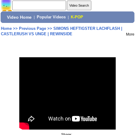
Video Home
|
Popular Videos
|
K-POP
Home
>>
Previous Page
>>
SIMONS HEFTIGSTER LACHFLASH |
CASTLERUSH VS UNGE | REWINSIDE
More
Share: