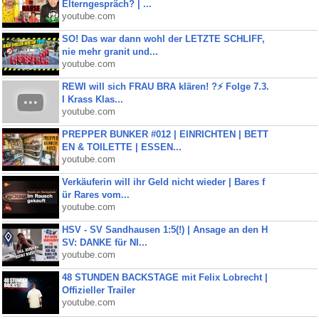
Elterngespräch? | ...
youtube.com
SO! Das war dann wohl der LETZTE SCHLIFF,
nie mehr granit und...
youtube.com
REWI will sich FRAU BRA klären! ?⚡️ Folge 7.3.
I Krass Klas...
youtube.com
PREPPER BUNKER #012 | EINRICHTEN | BETT
EN & TOILETTE | ESSEN...
youtube.com
Verkäuferin will ihr Geld nicht wieder | Bares f
ür Rares vom...
youtube.com
HSV - SV Sandhausen 1:5(!) | Ansage an den H
SV: DANKE für NI...
youtube.com
48 STUNDEN BACKSTAGE mit Felix Lobrecht |
Offizieller Trailer
youtube.com