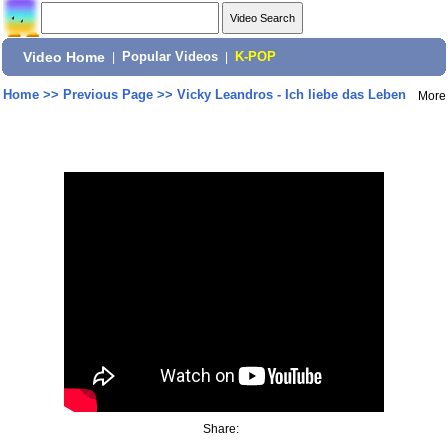
Video Home
|
Popular Videos
|
K-POP
Home
>>
Previous Page
>>
Vicky Leandros - Ich liebe das Leben
More
Share: