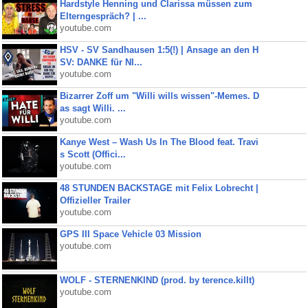
Hardstyle Henning und Clarissa müssen zum
Elterngespräch? | ...
youtube.com
HSV - SV Sandhausen 1:5(!) | Ansage an den H
SV: DANKE für NI...
youtube.com
Bizarrer Zoff um "Willi wills wissen"-Memes. D
as sagt Willi. ...
youtube.com
Kanye West – Wash Us In The Blood feat. Travi
s Scott (Offici...
youtube.com
48 STUNDEN BACKSTAGE mit Felix Lobrecht |
Offizieller Trailer
youtube.com
GPS III Space Vehicle 03 Mission
youtube.com
WOLF - STERNENKIND (prod. by terence.killt)
youtube.com