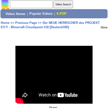
Video Home
|
Popular Videos
|
K-POP
Home
>>
Previous Page
>>
Der NEUE HERRSCHER des PROJEKT
ES?! - Minecraft Cloudquest #18 [Deutsch/HD]
More
Share: