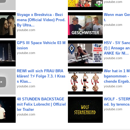
youtube.com
Voyage x Breskvica - Bezi
Wenn man Ges
mena (Official Video) Prod.
t.
By Ultra...
youtube.com
youtube.com
GPS III Space Vehicle 03 M
HSV - SV San
ission
(!) | Ansage a
youtube.com
ANKE für NI...
youtube.com
REWI will sich FRAU BRA
Wer hat in 1 
klären! ?⚡️ Folge 7.3. I Kras
bgenommen - 
s Klas...
chende Ergeb.
youtube.com
youtube.com
48 STUNDEN BACKSTAGE
WOLF - STERN
mit Felix Lobrecht | Offiziel
od. by terence.
ler Trailer
youtube.com
youtube.com