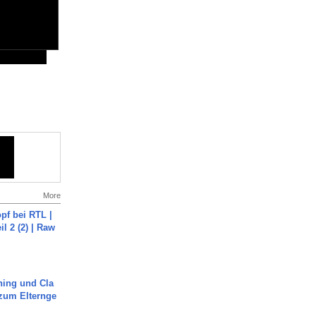
More
pf bei RTL |
il 2 (2) | Raw
ning und Cla
zum Elternge