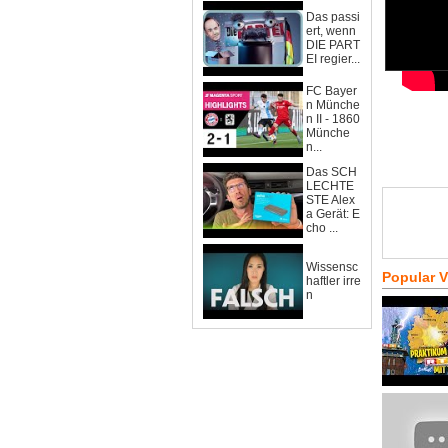
Das passi
ert, wenn
DIE PART
EI regier...
FC Bayer
n Münche
n II - 1860
Münche
n...
Das SCH
LECHTE
STE Alex
a Gerät: E
cho ...
Wissensc
Popular 
haftler irre
n