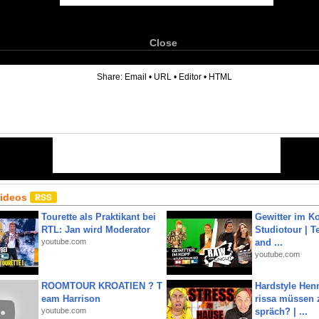
Close
6
Share:
Email
•
URL
•
Editor
•
HTML
Videos
Tourette als Praktikant bei
Gewitter im Ko
RTL: Jan wird Moderator
Studiotour | Te
youtube.com
and ...
youtube.com
ROOMTOUR KROATIEN ? T
Hardstyle Hen
eam Harrison
rissa müssen 
youtube.com
spräch? | ...