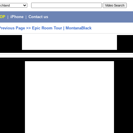
POP
|
iPhone
|
Contact us
Previous Page
>>
Epic Room Tour | MontanaBlack