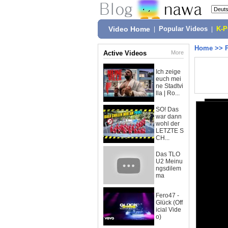
Video Home
|
Popular Videos
|
K-
Home
>>
Active Videos
More
Ich zeige
euch mei
ne Stadtvi
lla | Ro...
SO! Das
war dann
wohl der
LETZTE S
CH...
Das TLO
U2 Meinu
ngsdilem
ma
Fero47 -
Glück (Off
icial Vide
o)