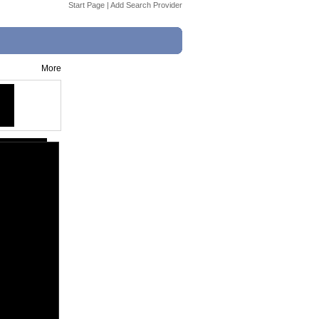
Start Page
|
Add Search Provider
More