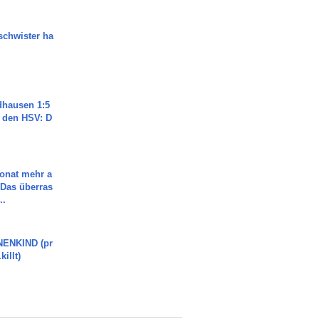
chwister ha
dhausen 1:5
n den HSV: D
Monat mehr a
Das überras
..
ENKIND (pr
killt)