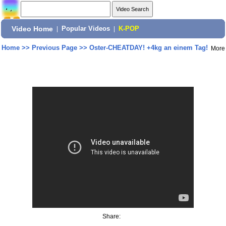
Video Home
|
Popular Videos
|
K-POP
Home
>>
Previous Page
>>
Oster-CHEATDAY! +4kg an einem Tag!
More
Share: