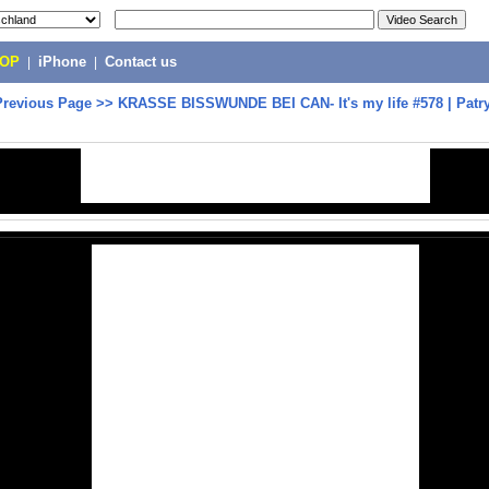
POP
|
iPhone
|
Contact us
Previous Page
>>
KRASSE BISSWUNDE BEI CAN- It's my life #578 | Patr