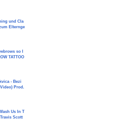
ning und Cla
zum Elternge
yebrows so I
BROW TATTOO
vica - Bezi
 Video) Prod.
Wash Us In T
 Travis Scott