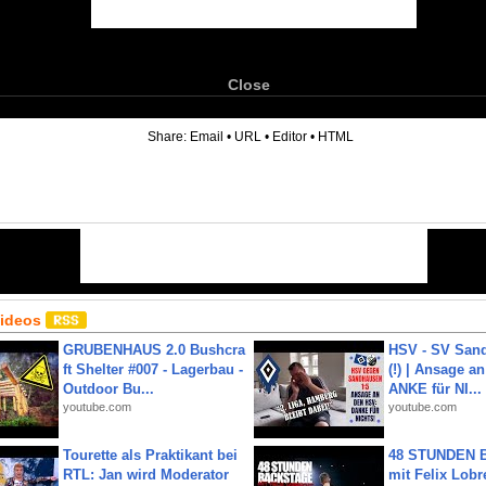
Close
6
Share:
Email
•
URL
•
Editor
•
HTML
Videos
GRUBENHAUS 2.0 Bushcra
HSV - SV San
ft Shelter #007 - Lagerbau -
(!) | Ansage a
Outdoor Bu...
ANKE für NI...
youtube.com
youtube.com
Tourette als Praktikant bei
48 STUNDEN
RTL: Jan wird Moderator
mit Felix Lobre