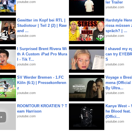
youtube.com
ler Trailer
youtube.com
Gewitter im Kopf bei RTL |
Hardstyle Hen
Studiotour | Teil 2 (2) | Raw
rissa müssen 
and ...
spräch? | ...
youtube.com
youtube.com
I Surprised Brent Rivera Wi
I shaved my e
th A Custom iPad Pro Mura
can try EYE
l - Tik T...
S
youtube.com
youtube.com
SV Werder Bremen - 1.FC
Voyage x Bresk
Köln (6:1) | Pressekonferen
mena (Official
z
By Ultra...
youtube.com
youtube.com
ROOMTOUR KROATIEN ? T
Kanye West – 
eam Harrison
he Blood feat.
youtube.com
(Offici...
youtube.com