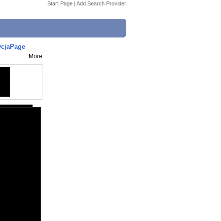
Start Page
|
Add Search Provider
ycjaPage
More