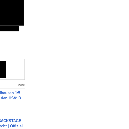
More
dhausen 1:5
n den HSV: D
 BACKSTAGE
cht | Offiziel