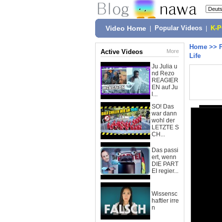
Video Home
|
Popular Videos
|
K-
Home
>>
Active Videos
More
Life
Ju Julia u
nd Rezo
REAGIER
EN auf Ju
l...
SO! Das
war dann
wohl der
LETZTE S
CH...
Das passi
ert, wenn
DIE PART
EI regier...
Wissensc
haftler irre
n