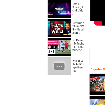
Fero47 -
Glück (Off
icial Vide
o)
Bizarrer Z
off um "Wi
lli wills wi
ssen...
FC Bayer
n Münche
n II - 1860
Münche
n...
Das TLO
U2 Meinu
ngsdilem
Popular 
ma