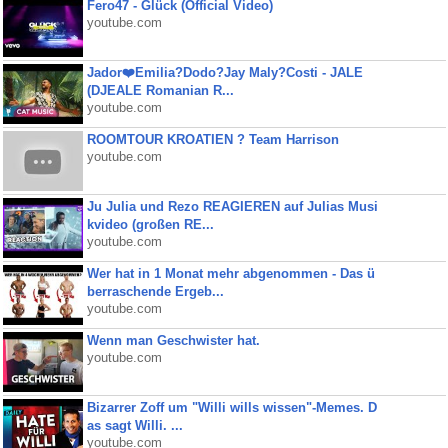
Fero47 - Glück (Official Video)
youtube.com
Jador❤️Emilia?Dodo?Jay Maly?Costi - JALE
(DJEALE Romanian R...
youtube.com
ROOMTOUR KROATIEN ? Team Harrison
youtube.com
Ju Julia und Rezo REAGIEREN auf Julias Musi
kvideo (großen RE...
youtube.com
Wer hat in 1 Monat mehr abgenommen - Das ü
berraschende Ergeb...
youtube.com
Wenn man Geschwister hat.
youtube.com
Bizarrer Zoff um "Willi wills wissen"-Memes. D
as sagt Willi. ...
youtube.com