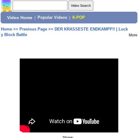
Video Home
|
Popular Videos
|
K-POP
Home
>>
Previous Page
>>
DER KRASSESTE ENDKAMPF!! | Luck
y Block Battle
More
Share: