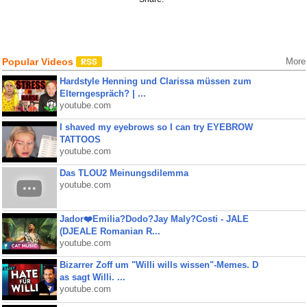
Popular Videos
More
Hardstyle Henning und Clarissa müssen zum
Elterngespräch? | ...
youtube.com
I shaved my eyebrows so I can try EYEBROW
TATTOOS
youtube.com
Das TLOU2 Meinungsdilemma
youtube.com
Jador❤️Emilia?Dodo?Jay Maly?Costi - JALE
(DJEALE Romanian R...
youtube.com
Bizarrer Zoff um "Willi wills wissen"-Memes. D
as sagt Willi. ...
youtube.com