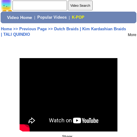
Video Home
|
Popular Videos
|
K-POP
Home
>>
Previous Page
>>
Dutch Braids | Kim Kardashian Braids
| TALI QUINDIO
More
Share: