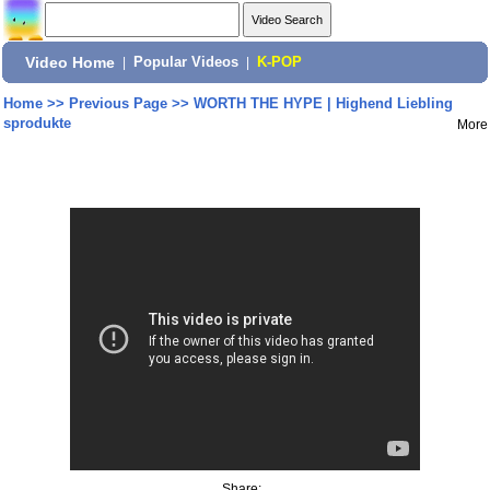
Video Home
|
Popular Videos
|
K-POP
Home
>>
Previous Page
>>
WORTH THE HYPE | Highend Liebling
sprodukte
More
Share: