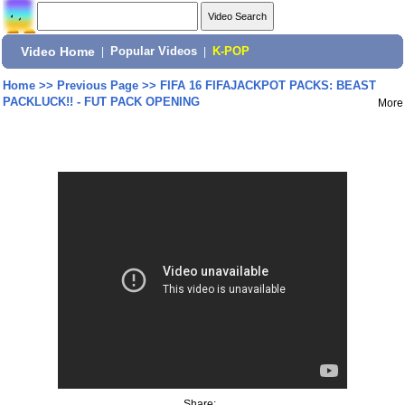
Video Home
|
Popular Videos
|
K-POP
Home
>>
Previous Page
>>
FIFA 16 FIFAJACKPOT PACKS: BEAST
PACKLUCK!! - FUT PACK OPENING
More
Share: