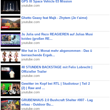
GPS III Space Vehicle 03 Mission
youtube.com
Ghetto Geasy feat Majk - Zhytem (Je t’aime)
youtube.com
Ju Julia und Rezo REAGIEREN auf Julias Musi
kvideo (großen RE...
youtube.com
Wer hat in 1 Monat mehr abgenommen - Das ü
berraschende Ergeb...
youtube.com
48 STUNDEN BACKSTAGE mit Felix Lobrecht |
Offizieller Trailer
youtube.com
Gewitter im Kopf bei RTL | Studiotour | Teil 2
(2) | Raw and ...
youtube.com
GRUBENHAUS 2.0 Bushcraft Shelter #007 - Lag
erbau - Outdoor Bu...
youtube.com