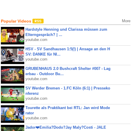
Popular Videos
More
Hardstyle Henning und Clarissa müssen zum
Elterngespräch? | ...
youtube.com
HSV - SV Sandhausen 1:5(!) | Ansage an den H
SV: DANKE für NI...
youtube.com
GRUBENHAUS 2.0 Bushcraft Shelter #007 - Lag
erbau - Outdoor Bu...
youtube.com
SV Werder Bremen - 1.FC Köln (6:1) | Presseko
nferenz
youtube.com
Tourette als Praktikant bei RTL: Jan wird Mode
rator
youtube.com
Jador❤️Emilia?Dodo?Jay Maly?Costi - JALE