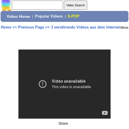
Video Home
|
Popular Videos
|
K-POP
Home
>>
Previous Page
>>
3 verstörende Videos aus dem Internet
More
Share: