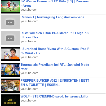
SV Werder Bremen - 1.FC Köln (6:1) | Presseko
nferenz
youtube.com
Rennen 1 | Nürburgring Langstrecken-Serie
youtube.com
REWI will sich FRAU BRA klären! ?⚡️ Folge 7.3.
I Krass Klas...
youtube.com
I Surprised Brent Rivera With A Custom iPad P
ro Mural - Tik T...
youtube.com
Tourette als Praktikant bei RTL: Jan wird Mode
rator
youtube.com
PREPPER BUNKER #012 | EINRICHTEN | BETT
EN & TOILETTE | ESSEN...
youtube.com
WOLF - STERNENKIND (prod. by terence.killt)
youtube.com