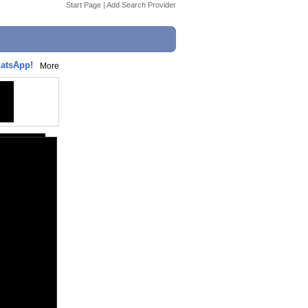
Start Page
|
Add Search Provider
hatsApp!
More