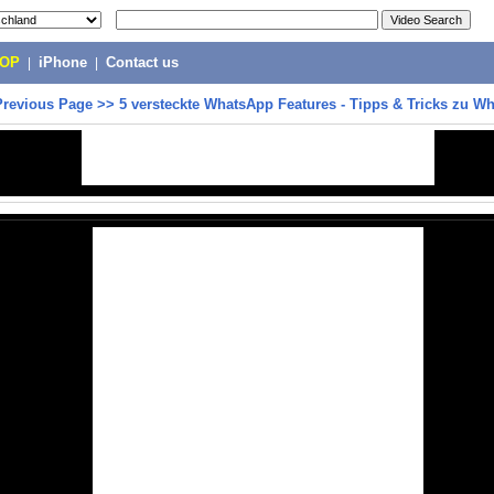
POP
|
iPhone
|
Contact us
Previous Page
>>
5 versteckte WhatsApp Features - Tipps & Tricks zu W