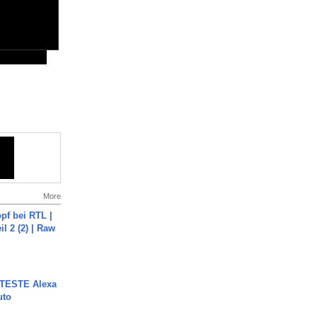
More
pf bei RTL |
il 2 (2) | Raw
TESTE Alexa
uto