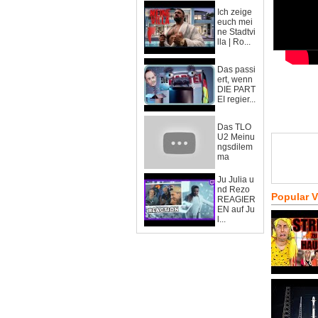
Ich zeige
euch mei
ne Stadtvi
lla | Ro...
Das passi
ert, wenn
DIE PART
EI regier...
Das TLO
U2 Meinu
ngsdilem
ma
Ju Julia u
nd Rezo
Popular 
REAGIER
EN auf Ju
l...