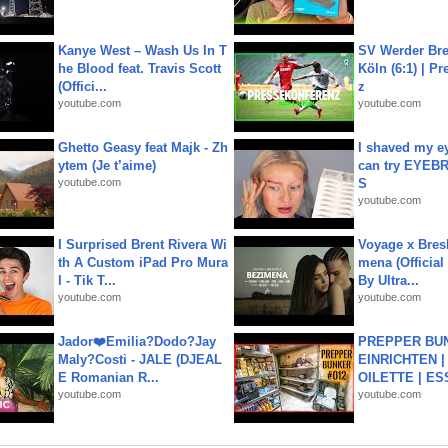
Kanye West – Wash Us In T
SV Werder Bre
he Blood feat. Travis Scott
Köln (6:1) | P
(Offici...
z
youtube.com
youtube.com
Ghetto Geasy feat Majk - Zh
I shaved my e
ytem (Je t’aime)
can try EYE
youtube.com
S
youtube.com
I Surprised Brent Rivera Wi
Voyage x Bresk
th A Custom iPad Pro Mura
mena (Official
l - Tik T...
By Ultra...
youtube.com
youtube.com
Jador❤️Emilia?Dodo?Jay
PREPPER BUN
Maly?Costi - JALE (DJEAL
EINRICHTEN |
E Romanian R...
OILETTE | ES
youtube.com
youtube.com