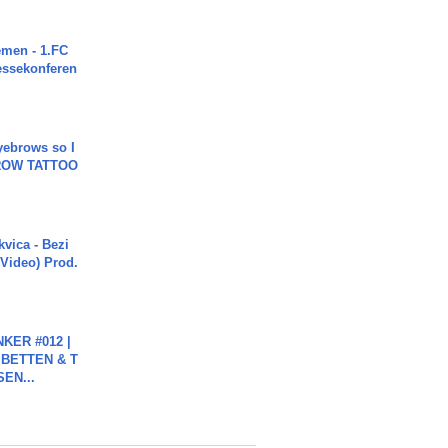
men - 1.FC
ressekonferen
yebrows so I
BROW TATTOO
vica - Bezi
 Video) Prod.
KER #012 |
 BETTEN & T
SEN...