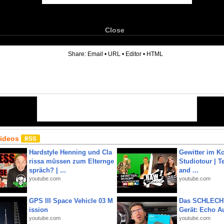
Close
6
Share:
Email
•
URL
•
Editor
•
HTML
Videos
Hardstyle Henning und Cla
Gewitter im Ko
rissa müssen zum Elternge
Studiotour | Te
spräch? | ...
and ...
youtube.com
youtube.com
GPS III Space Vehicle 03 M
Das SCHLECH
ission
Gerät: Echo A
youtube.com
youtube.com