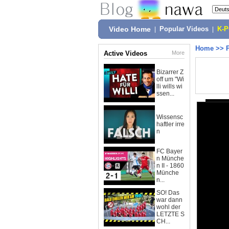
Video Home
|
Popular Videos
|
K-
Home
>>
Active Videos
More
Bizarrer Z
off um "Wi
lli wills wi
ssen...
Wissensc
haftler irre
n
FC Bayer
n Münche
n II - 1860
Münche
n...
SO! Das
war dann
wohl der
LETZTE S
CH...