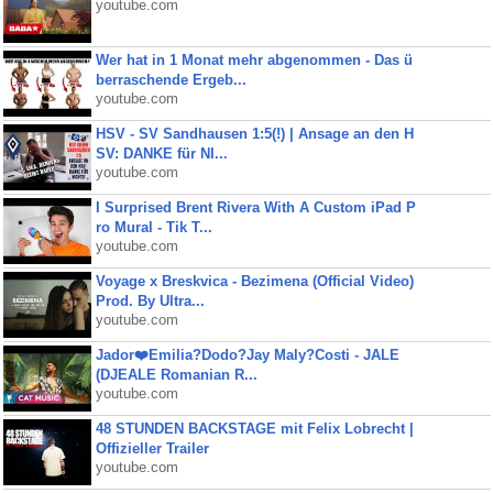
youtube.com
Wer hat in 1 Monat mehr abgenommen - Das ü
berraschende Ergeb...
youtube.com
HSV - SV Sandhausen 1:5(!) | Ansage an den H
SV: DANKE für NI...
youtube.com
I Surprised Brent Rivera With A Custom iPad P
ro Mural - Tik T...
youtube.com
Voyage x Breskvica - Bezimena (Official Video)
Prod. By Ultra...
youtube.com
Jador❤️Emilia?Dodo?Jay Maly?Costi - JALE
(DJEALE Romanian R...
youtube.com
48 STUNDEN BACKSTAGE mit Felix Lobrecht |
Offizieller Trailer
youtube.com