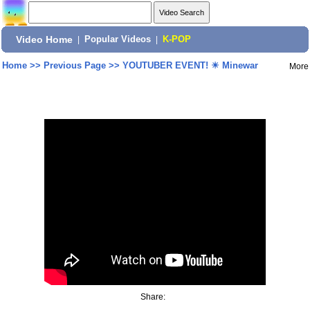
Video Home
|
Popular Videos
|
K-POP
Home
>>
Previous Page
>>
YOUTUBER EVENT! ☀ Minewar
More
Share: