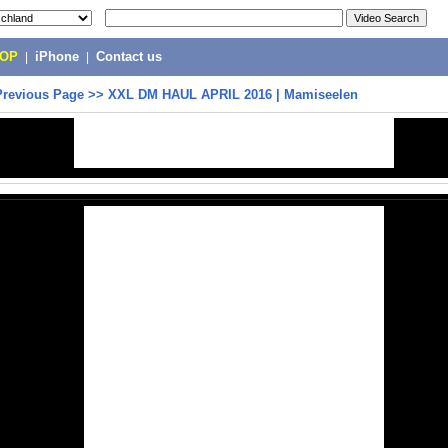
POP
|
iPhone
|
Contact us
Previous Page
>>
XXL DM HAUL APRIL 2016 | Mamiseelen