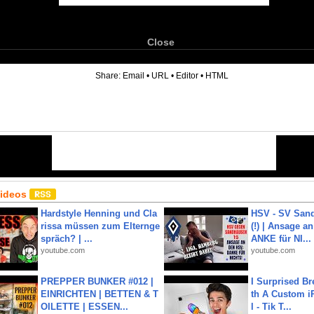
Close
6
Share:
Email
•
URL
•
Editor
•
HTML
Videos
Hardstyle Henning und Cla
HSV - SV San
rissa müssen zum Elternge
(!) | Ansage a
spräch? | ...
ANKE für NI...
youtube.com
youtube.com
PREPPER BUNKER #012 |
I Surprised Br
EINRICHTEN | BETTEN & T
th A Custom i
OILETTE | ESSEN...
l - Tik T...