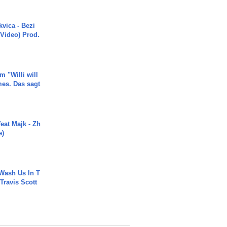
vica - Bezi
 Video) Prod.
m "Willi will
es. Das sagt
eat Majk - Zh
e)
Wash Us In T
 Travis Scott