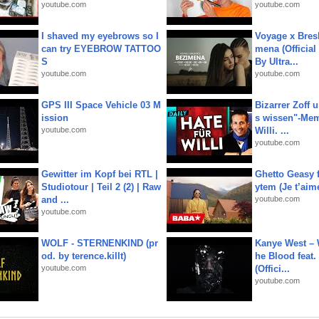
youtube.com
youtube.com
I shaved my eyebrows so I
Voyage x Bresk
can try EYEBROW TATTOO
mena (Official
S
By Ultra...
youtube.com
youtube.com
GPS III Space Vehicle 03 M
Bizarrer Zoff u
ission
s wissen"-Mem
youtube.com
Willi. ...
youtube.com
Gewitter im Kopf bei RTL |
Ghetto Geasy f
Studiotour | Teil 2 (2) | Raw
ytem (Je t’aim
and ...
youtube.com
youtube.com
WOLF - STERNENKIND (pr
Kanye West – 
od. by terence.killt)
he Blood feat.
youtube.com
(Offici...
youtube.com