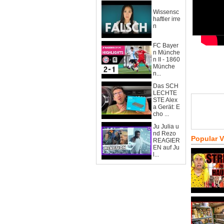
Wissensc
haftler irre
n
FC Bayer
n Münche
n II - 1860
Münche
n...
Das SCH
LECHTE
STE Alex
a Gerät: E
cho ...
Ju Julia u
nd Rezo
Popular 
REAGIER
EN auf Ju
l...