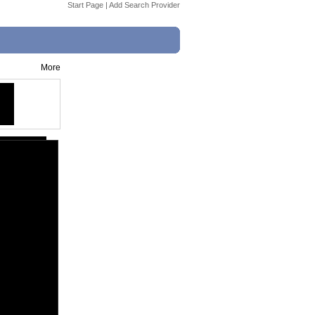
Start Page
|
Add Search Provider
More