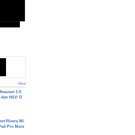
More
dhausen 1:5
n den HSV: D
ent Rivera Wi
Pad Pro Mura