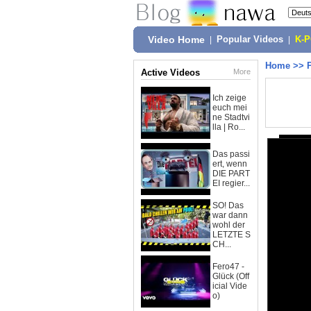
Video Home
|
Popular Videos
|
K-
Home
>>
Active Videos
More
Ich zeige
euch mei
ne Stadtvi
lla | Ro...
Das passi
ert, wenn
DIE PART
EI regier...
SO! Das
war dann
wohl der
LETZTE S
CH...
Fero47 -
Glück (Off
icial Vide
o)