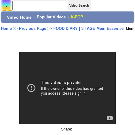
Video Home
|
Popular Videos
|
K-POP
Home
>>
Previous Page
>>
FOOD DIARY | 8 TAGE Mein Essen #6
More
Share: