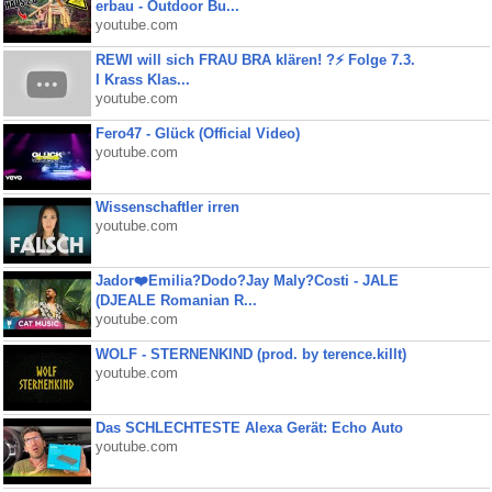
erbau - Outdoor Bu...
youtube.com
REWI will sich FRAU BRA klären! ?⚡️ Folge 7.3.
I Krass Klas...
youtube.com
Fero47 - Glück (Official Video)
youtube.com
Wissenschaftler irren
youtube.com
Jador❤️Emilia?Dodo?Jay Maly?Costi - JALE
(DJEALE Romanian R...
youtube.com
WOLF - STERNENKIND (prod. by terence.killt)
youtube.com
Das SCHLECHTESTE Alexa Gerät: Echo Auto
youtube.com