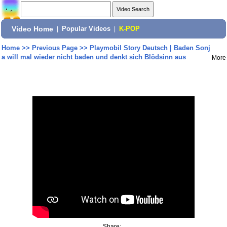
Video Home
|
Popular Videos
|
K-POP
Home
>>
Previous Page
>>
Playmobil Story Deutsch | Baden Sonj
a will mal wieder nicht baden und denkt sich Blödsinn aus
More
Share: