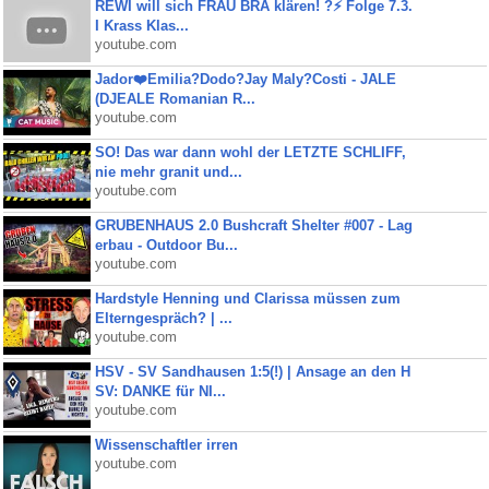
REWI will sich FRAU BRA klären! ?⚡️ Folge 7.3.
I Krass Klas...
youtube.com
Jador❤️Emilia?Dodo?Jay Maly?Costi - JALE
(DJEALE Romanian R...
youtube.com
SO! Das war dann wohl der LETZTE SCHLIFF,
nie mehr granit und...
youtube.com
GRUBENHAUS 2.0 Bushcraft Shelter #007 - Lag
erbau - Outdoor Bu...
youtube.com
Hardstyle Henning und Clarissa müssen zum
Elterngespräch? | ...
youtube.com
HSV - SV Sandhausen 1:5(!) | Ansage an den H
SV: DANKE für NI...
youtube.com
Wissenschaftler irren
youtube.com