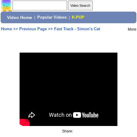
Video Home
|
Popular Videos
|
K-POP
Home
>>
Previous Page
>>
Fast Track - Simon's Cat
More
Share: