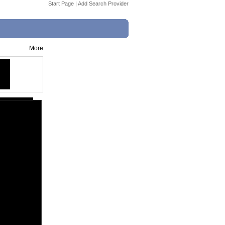
Start Page
|
Add Search Provider
More