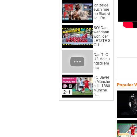
Ich zeige
euch mei
ne Stadtvi
lla | Ro...
SO! Das
war dann
wohl der
LETZTE S
CH...
Das TLO
U2 Meinu
ngsdilem
ma
FC Bayer
n Münche
Popular 
n II - 1860
Münche
n...