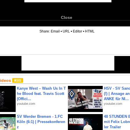
Close
6
Share:
Email
•
URL
•
Editor
•
HTML
Videos
Kanye West – Wash Us In T
HSV - SV San
he Blood feat. Travis Scott
(!) | Ansage a
(Offici...
ANKE für NI...
youtube.com
youtube.com
SV Werder Bremen - 1.FC
48 STUNDEN
Köln (6:1) | Pressekonferen
mit Felix Lobre
z
ler Trailer