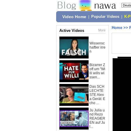
Video Home
|
Popular Videos
|
K-
Home
>>
Active Videos
More
Wissensc
haftler irre
n
Bizarrer Z
off um "Wi
lli wills wi
ssen...
Das SCH
LECHTE
STE Alex
a Gerät: E
cho ...
Ju Julia u
nd Rezo
REAGIER
EN auf Ju
l...