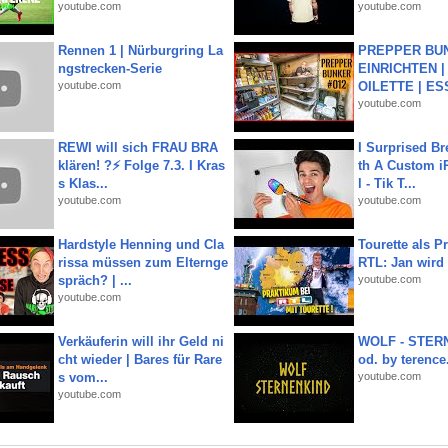
youtube.com
youtube.com
Rennen 1 | Nürburgring La
PREPPER BUN
ngstrecken-Serie
EINRICHTEN |
youtube.com
OILETTE | ES
youtube.com
REWI will sich FRAU BRA
I Surprised Br
klären! ?⚡️ Folge 7.3. I Kras
th A Custom i
s Klas...
l - Tik T...
youtube.com
youtube.com
Hardstyle Henning und Cla
Tourette als Pr
rissa müssen zum Elternge
RTL: Jan wird
spräch? | ...
youtube.com
youtube.com
Verkäuferin will ihr Geld ni
WOLF - STERN
cht wieder | Bares für Rare
od. by terence.
s vom...
youtube.com
youtube.com