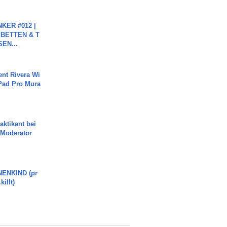
KER #012 |
 BETTEN & T
SEN...
ent Rivera Wi
Pad Pro Mura
aktikant bei
 Moderator
ENKIND (pr
killt)