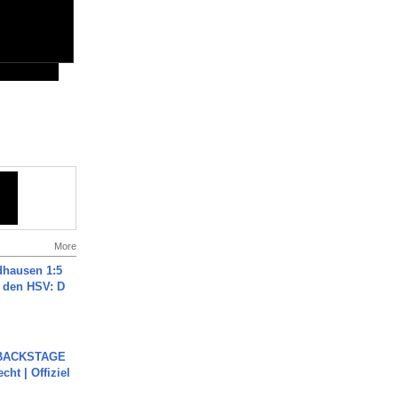
More
dhausen 1:5
n den HSV: D
 BACKSTAGE
cht | Offiziel