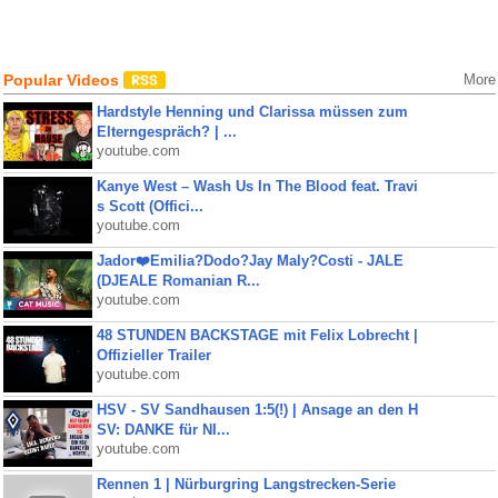
Popular Videos
More
Hardstyle Henning und Clarissa müssen zum
Elterngespräch? | ...
youtube.com
Kanye West – Wash Us In The Blood feat. Travi
s Scott (Offici...
youtube.com
Jador❤️Emilia?Dodo?Jay Maly?Costi - JALE
(DJEALE Romanian R...
youtube.com
48 STUNDEN BACKSTAGE mit Felix Lobrecht |
Offizieller Trailer
youtube.com
HSV - SV Sandhausen 1:5(!) | Ansage an den H
SV: DANKE für NI...
youtube.com
Rennen 1 | Nürburgring Langstrecken-Serie