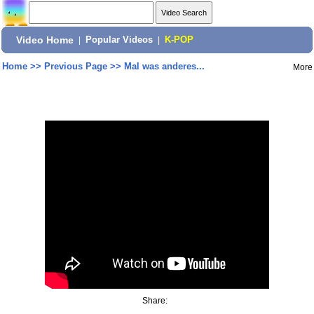
Video Home
|
Popular Videos
|
K-POP
Home
>>
Previous Page
>>
Mal was anderes...
More
Share: