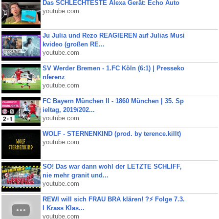
Das SCHLECHTESTE Alexa Gerät: Echo Auto
youtube.com
Ju Julia und Rezo REAGIEREN auf Julias Musi
kvideo (großen RE...
youtube.com
SV Werder Bremen - 1.FC Köln (6:1) | Presseko
nferenz
youtube.com
FC Bayern München II - 1860 München | 35. Sp
ieltag, 2019/202...
youtube.com
WOLF - STERNENKIND (prod. by terence.killt)
youtube.com
SO! Das war dann wohl der LETZTE SCHLIFF,
nie mehr granit und...
youtube.com
REWI will sich FRAU BRA klären! ?⚡️ Folge 7.3.
I Krass Klas...
youtube.com