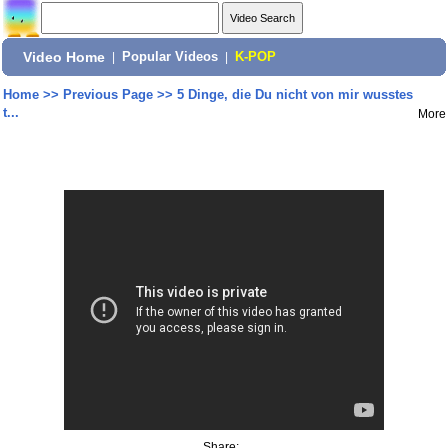
Video Home
|
Popular Videos
|
K-POP
Home
>>
Previous Page
>>
5 Dinge, die Du nicht von mir wusstes
t...
More
Share: