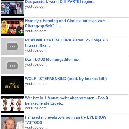
Das passiert, wenn DIE PARTEI regiert
youtube.com
Hardstyle Henning und Clarissa müssen zum
Elterngespräch? | ...
youtube.com
REWI will sich FRAU BRA klären! ?⚡️ Folge 7.3.
I Krass Klas...
youtube.com
Das TLOU2 Meinungsdilemma
youtube.com
WOLF - STERNENKIND (prod. by terence.killt)
youtube.com
Wer hat in 1 Monat mehr abgenommen - Das ü
berraschende Ergeb...
youtube.com
I shaved my eyebrows so I can try EYEBROW
TATTOOS
youtube.com