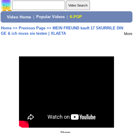
Video Home
|
Popular Videos
|
K-POP
Home
>>
Previous Page
>>
MEIN FREUND kauft 17 SKURRILE DIN
GE & ich muss sie testen | XLAETA
More
Share: