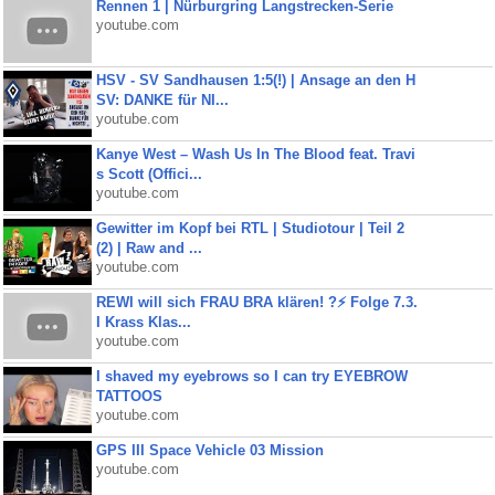
Rennen 1 | Nürburgring Langstrecken-Serie
youtube.com
HSV - SV Sandhausen 1:5(!) | Ansage an den H
SV: DANKE für NI...
youtube.com
Kanye West – Wash Us In The Blood feat. Travi
s Scott (Offici...
youtube.com
Gewitter im Kopf bei RTL | Studiotour | Teil 2
(2) | Raw and ...
youtube.com
REWI will sich FRAU BRA klären! ?⚡️ Folge 7.3.
I Krass Klas...
youtube.com
I shaved my eyebrows so I can try EYEBROW
TATTOOS
youtube.com
GPS III Space Vehicle 03 Mission
youtube.com