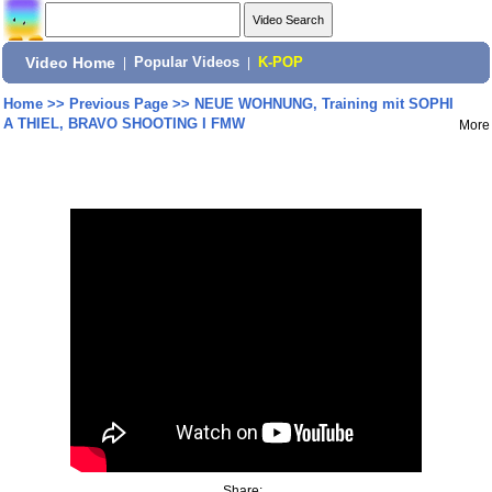
Video Home
|
Popular Videos
|
K-POP
Home
>>
Previous Page
>>
NEUE WOHNUNG, Training mit SOPHI
A THIEL, BRAVO SHOOTING I FMW
More
Share: