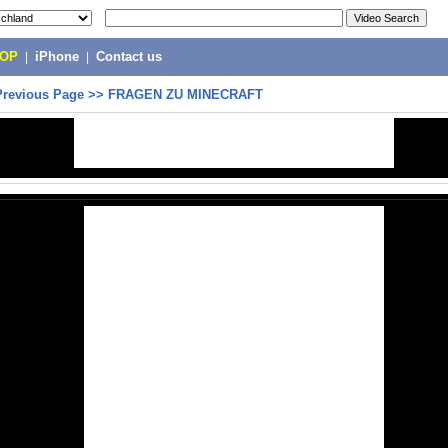
POP
|
iPhone
|
Contact us
Previous Page
>>
FRAGEN ZU MINECRAFT