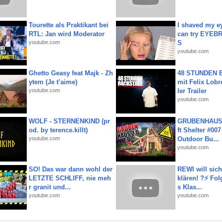
Tourette als Praktikant bei
I shaved my e
RTL: Jan wird Moderator
can try EYE
youtube.com
S
youtube.com
Ghetto Geasy feat Majk - Zh
48 STUNDEN
ytem (Je t’aime)
mit Felix Lobre
youtube.com
ler Trailer
youtube.com
WOLF - STERNENKIND (pr
GRUBENHAUS 
od. by terence.killt)
ft Shelter #007
youtube.com
Outdoor Bu...
youtube.com
SO! Das war dann wohl der
REWI will si
LETZTE SCHLIFF, nie meh
klären! ?⚡️ Fol
r granit und...
s Klas...
youtube.com
youtube.com