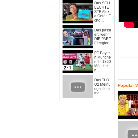
Das SCH
LECHTE
STE Alex
a Gerät: E
cho ...
Das passi
ert, wenn
DIE PART
EI regier...
FC Bayer
n Münche
n II - 1860
Münche
n...
Das TLO
U2 Meinu
Popular 
ngsdilem
ma