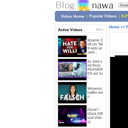
Video Home
|
Popular Videos
|
K-
Home
>>
Active Videos
More
Bizarrer Z
off um "Wi
lli wills wi
ssen...
Ju Julia u
nd Rezo
REAGIER
EN auf Ju
l...
Wissensc
haftler irre
n
Fero47 -
Glück (Off
icial Vide
o)