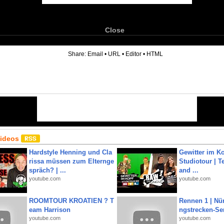
Close
6
Share:
Email
•
URL
•
Editor
•
HTML
Videos
Hardstyle Henning und Cla
Gewitter im Ko
rissa müssen zum Elternge
Studiotour | Te
spräch? | ...
and ...
youtube.com
youtube.com
ROOMTOUR KROATIEN ? T
Rennen 1 | Nü
eam Harrison
ngstrecken-Se
youtube.com
youtube.com