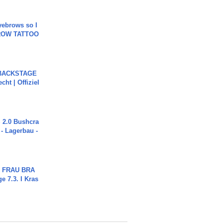
yebrows so I
BROW TATTOO
 BACKSTAGE
cht | Offiziel
2.0 Bushcra
 - Lagerbau -
ch FRAU BRA
ge 7.3. I Kras