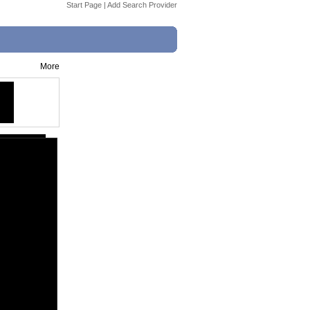
Start Page
|
Add Search Provider
More