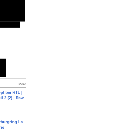
More
pf bei RTL |
il 2 (2) | Raw
rburgring La
rie