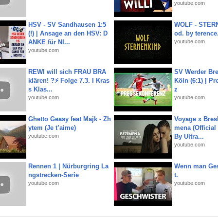
youtube.com
HSV - SV Sandhausen 1:5
WOLF - STERN
(!) | Ansage an den HSV: D
od. by terence.
ANKE für NI...
youtube.com
youtube.com
REWI will sich FRAU BRA
SV Werder Bre
klären! ?⚡️ Folge 7.3. I Kras
Köln (6:1) | P
s Klas...
z
youtube.com
youtube.com
Ghetto Geasy feat Majk - Zh
Voyage x Bresk
ytem (Je t’aime)
mena (Official
youtube.com
By Ultra...
youtube.com
Rennen 1 | Nürburgring La
Wenn man Ges
ngstrecken-Serie
t.
youtube.com
youtube.com