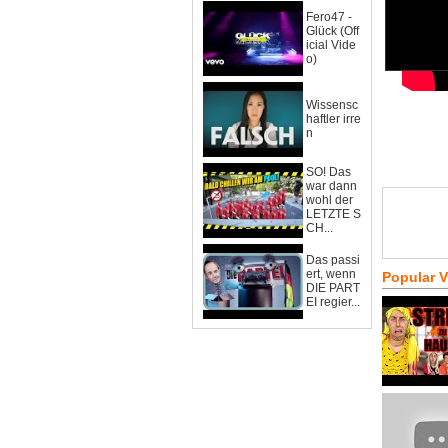
Fero47 -
Glück (Off
icial Vide
o)
Wissensc
haftler irre
n
SO! Das
war dann
wohl der
LETZTE S
CH...
Das passi
ert, wenn
Popular 
DIE PART
EI regier...