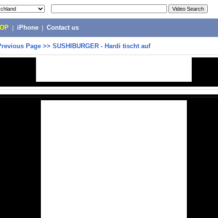
POP
|
iPhone
|
Contact us
Previous Page
>>
SUSHIBURGER - Hardi tischt auf