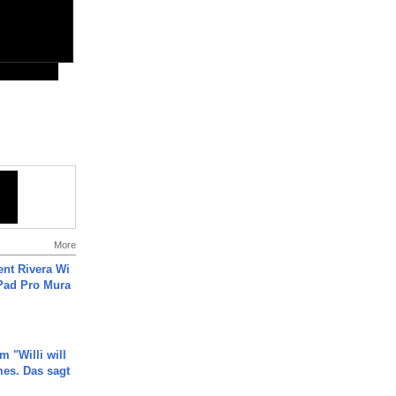
More
ent Rivera Wi
Pad Pro Mura
m "Willi will
es. Das sagt