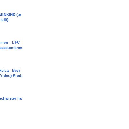
ENKIND (pr
killt)
men - 1.FC
ressekonferen
vica - Bezi
 Video) Prod.
chwister ha