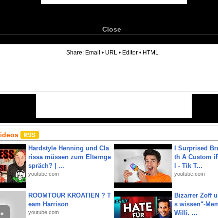
Close
6
Share:
Email
•
URL
•
Editor
•
HTML
Videos
Hardstyle Henning und Cla
I Surprised Br
rissa müssen zum Elternge
th A Custom i
spräch? | ...
l - Tik T...
youtube.com
youtube.com
ROOMTOUR KROATIEN ? T
Bizarrer Zoff u
eam Harrison
s wissen"-Mem
youtube.com
Willi. ...