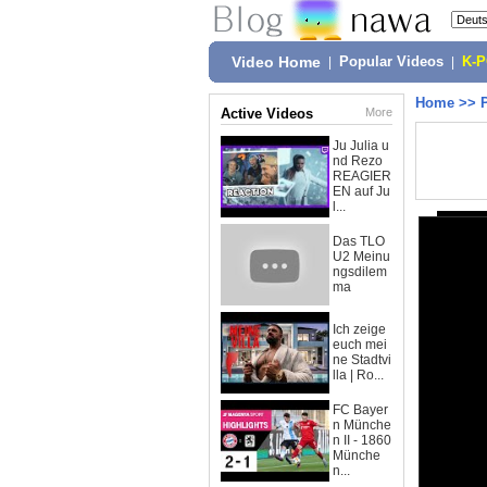
Video Home
|
Popular Videos
|
K-
Home
>>
Active Videos
More
Ju Julia u
nd Rezo
REAGIER
EN auf Ju
l...
Das TLO
U2 Meinu
ngsdilem
ma
Ich zeige
euch mei
ne Stadtvi
lla | Ro...
FC Bayer
n Münche
n II - 1860
Münche
n...