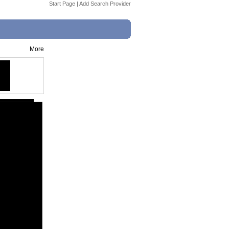
Start Page
|
Add Search Provider
More