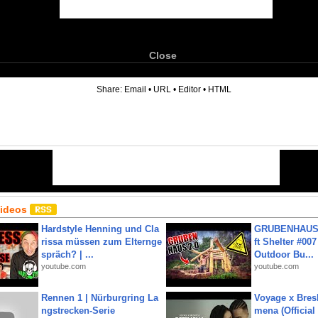
Close
6
Share:
Email
•
URL
•
Editor
•
HTML
Videos
Hardstyle Henning und Cla
GRUBENHAUS 
rissa müssen zum Elternge
ft Shelter #007
spräch? | ...
Outdoor Bu...
youtube.com
youtube.com
Rennen 1 | Nürburgring La
Voyage x Bresk
ngstrecken-Serie
mena (Official