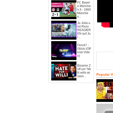
FC Bayer
n Münche
n II - 1860
Münche
n...
Ju Julia u
nd Rezo
REAGIER
EN auf Ju
l...
Fero47 -
Glück (Off
icial Vide
o)
Bizarrer Z
off um "Wi
lli wills wi
Popular 
ssen...