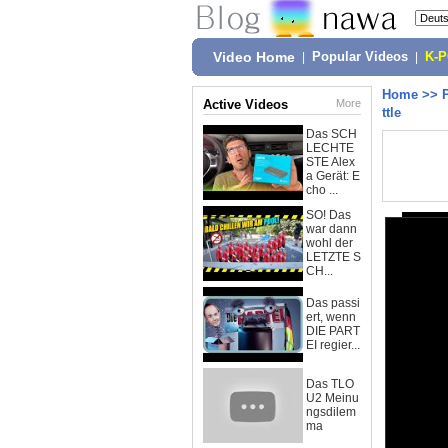
Video Home
|
Popular Videos
|
K-
Home
>>
Active Videos
More
ttle
Das SCH
LECHTE
STE Alex
a Gerät: E
cho ...
SO! Das
war dann
wohl der
LETZTE S
CH...
Das passi
ert, wenn
DIE PART
EI regier...
Das TLO
U2 Meinu
ngsdilem
ma