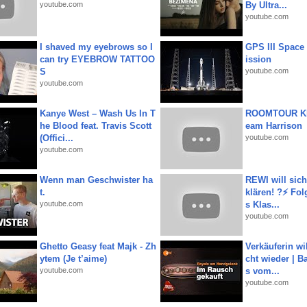
youtube.com
By Ultra...
youtube.com
I shaved my eyebrows so I
GPS III Space
can try EYEBROW TATTOO
ission
S
youtube.com
youtube.com
Kanye West – Wash Us In T
ROOMTOUR KR
he Blood feat. Travis Scott
eam Harrison
(Offici...
youtube.com
youtube.com
Wenn man Geschwister ha
REWI will si
t.
klären! ?⚡️ Fol
youtube.com
s Klas...
youtube.com
Ghetto Geasy feat Majk - Zh
Verkäuferin wil
ytem (Je t’aime)
cht wieder | B
youtube.com
s vom...
youtube.com