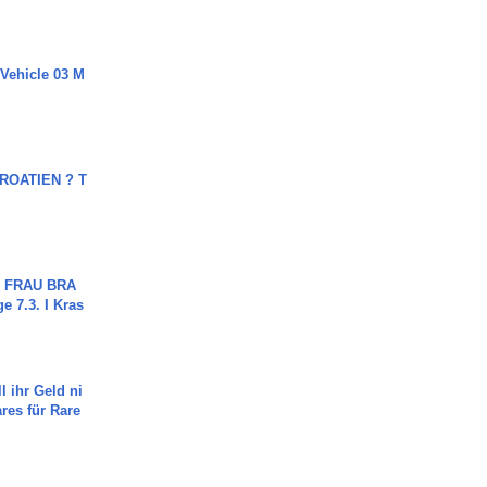
 Vehicle 03 M
OATIEN ? T
ch FRAU BRA
ge 7.3. I Kras
l ihr Geld ni
ares für Rare