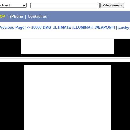
POP
|
iPhone
|
Contact us
Previous Page
>>
10000 DMG ULTIMATE ILLUMINATI WEAPON!!! | Lucky 