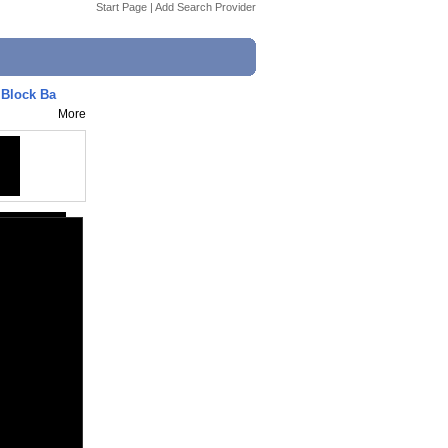
Start Page
|
Add Search Provider
Block Ba
More