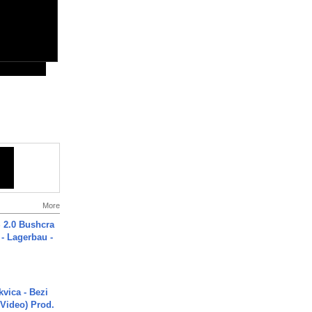
More
2.0 Bushcra
 - Lagerbau -
vica - Bezi
 Video) Prod.