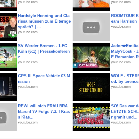
youtube.com
youtube.com
Hardstyle Henning und Cla
ROOMTOUR KR
rissa müssen zum Elternge
eam Harrison
spräch? | ...
youtube.com
youtube.com
SV Werder Bremen - 1.FC
Jador❤️Emili
Köln (6:1) | Pressekonferen
Maly?Costi - 
z
E Romanian R.
youtube.com
youtube.com
GPS III Space Vehicle 03 M
WOLF - STERN
ission
od. by terence.
youtube.com
youtube.com
REWI will sich FRAU BRA
SO! Das war d
klären! ?⚡️ Folge 7.3. I Kras
LETZTE SCHLI
s Klas...
r granit und...
youtube.com
youtube.com