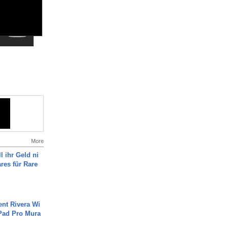
More
l ihr Geld ni
ares für Rare
ent Rivera Wi
Pad Pro Mura