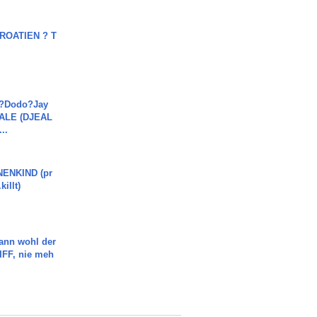
OATIEN ? T
a?Dodo?Jay
JALE (DJEAL
..
ENKIND (pr
killt)
ann wohl der
FF, nie meh