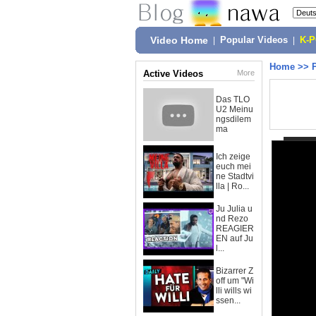
Video Home
|
Popular Videos
|
K-
Home
>>
Active Videos
More
Das TLO
U2 Meinu
ngsdilem
ma
Ich zeige
euch mei
ne Stadtvi
lla | Ro...
Ju Julia u
nd Rezo
REAGIER
EN auf Ju
l...
Bizarrer Z
off um "Wi
lli wills wi
ssen...