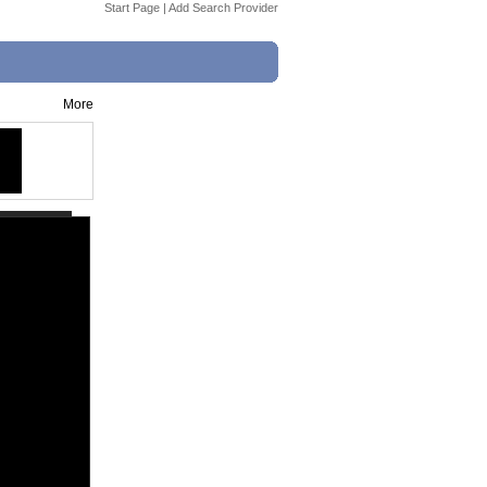
Start Page
|
Add Search Provider
More