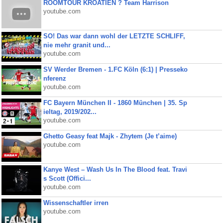
ROOMTOUR KROATIEN ? Team Harrison
youtube.com
SO! Das war dann wohl der LETZTE SCHLIFF,
nie mehr granit und...
youtube.com
SV Werder Bremen - 1.FC Köln (6:1) | Presseko
nferenz
youtube.com
FC Bayern München II - 1860 München | 35. Sp
ieltag, 2019/202...
youtube.com
Ghetto Geasy feat Majk - Zhytem (Je t’aime)
youtube.com
Kanye West – Wash Us In The Blood feat. Travi
s Scott (Offici...
youtube.com
Wissenschaftler irren
youtube.com