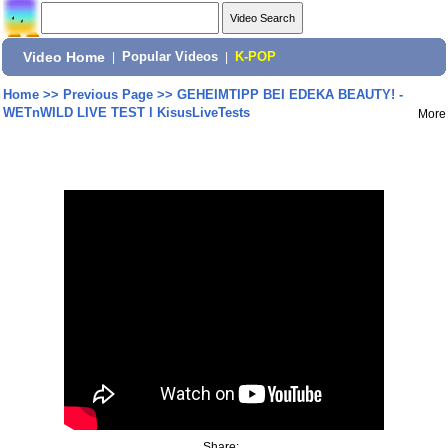
Video Home
|
Popular Videos
|
K-POP
Home
>>
Previous Page
>>
GEHEIMTIPP BEI EDEKA BEAUTY! -
WETnWILD LIVE TEST l KisusLiveTests
More
Share: