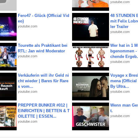
youtube.com
Fero47 - Glück (Official Vid
48 STUNDEN
eo)
mit Felix Lobre
youtube.com
ler Trailer
youtube.com
Tourette als Praktikant bei
Wer hat in 1 
RTL: Jan wird Moderator
bgenommen - 
youtube.com
chende Ergeb.
youtube.com
Verkäuferin will ihr Geld ni
Voyage x Bresk
cht wieder | Bares für Rare
mena (Official
s vom...
By Ultra...
youtube.com
youtube.com
PREPPER BUNKER #012 |
Wenn man Ges
EINRICHTEN | BETTEN & T
t.
OILETTE | ESSEN...
youtube.com
youtube.com