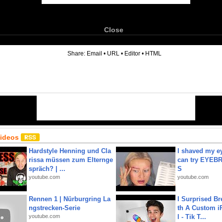
Close
6
Share:
Email
•
URL
•
Editor
•
HTML
Videos
Hardstyle Henning und Cla
I shaved my e
rissa müssen zum Elternge
can try EYE
spräch? | ...
S
youtube.com
youtube.com
Rennen 1 | Nürburgring La
I Surprised Br
ngstrecken-Serie
th A Custom i
youtube.com
l - Tik T...