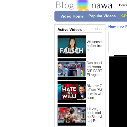
Video Home
|
Popular Videos
|
K-
Home
>>
Active Videos
More
Wissensc
haftler irre
n
Das passi
ert, wenn
DIE PART
EI regier...
Bizarrer Z
off um "Wi
lli wills wi
ssen...
Ich zeige
euch mei
ne Stadtvi
lla | Ro...