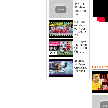
Das TLO
U2 Meinu
ngsdilem
ma
SO! Das
war dann
wohl der
LETZTE S
CH...
FC Bayer
n Münche
n II - 1860
Münche
n...
Ju Julia u
nd Rezo
Popular 
REAGIER
EN auf Ju
l...