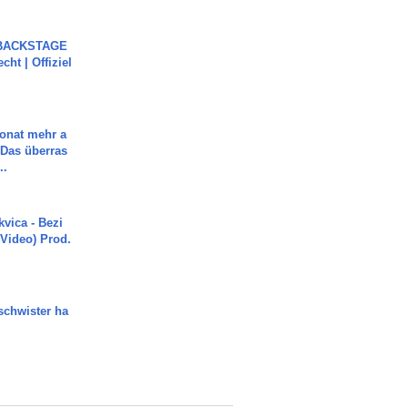
 BACKSTAGE
cht | Offiziel
Monat mehr a
Das überras
..
vica - Bezi
 Video) Prod.
chwister ha