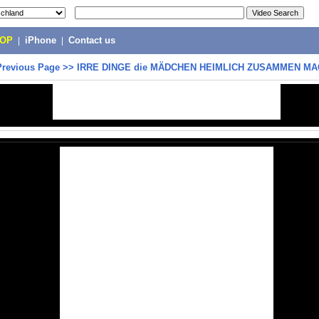
POP
|
iPhone
|
Contact us
Previous Page
>>
IRRE DINGE die MÄDCHEN HEIMLICH ZUSAMMEN MA