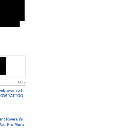
More
yebrows so I
BROW TATTOO
ent Rivera Wi
Pad Pro Mura