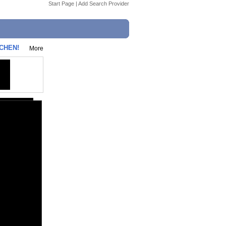
Start Page
|
Add Search Provider
CHEN!
More