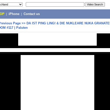
POP
|
iPhone
|
Contact us
Previous Page
>>
DA IST PING LING! & DIE NUKLEARE NUKA GRANATE!
DOM #117 | Paluten