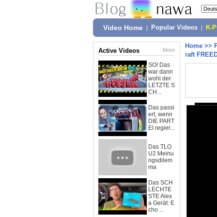
Video Home
|
Popular Videos
|
K-
Home
>>
Active Videos
More
raft FREE
SO! Das
war dann
wohl der
LETZTE S
CH...
Das passi
ert, wenn
DIE PART
EI regier...
Das TLO
U2 Meinu
ngsdilem
ma
Das SCH
LECHTE
STE Alex
a Gerät: E
cho ...