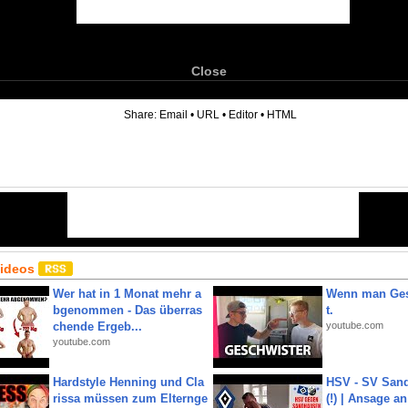
Close
6
Share:
Email
•
URL
•
Editor
•
HTML
Videos
Wer hat in 1 Monat mehr a
Wenn man Ges
bgenommen - Das überras
t.
chende Ergeb...
youtube.com
youtube.com
Hardstyle Henning und Cla
HSV - SV San
rissa müssen zum Elternge
(!) | Ansage a