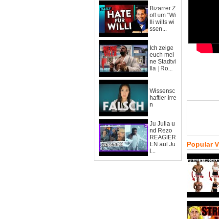
Bizarrer Z
off um "Wi
lli wills wi
ssen...
Ich zeige
euch mei
ne Stadtvi
lla | Ro...
Wissensc
haftler irre
n
Ju Julia u
nd Rezo
REAGIER
Popular 
EN auf Ju
l...