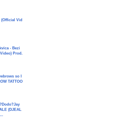
(Official Vid
vica - Bezi
 Video) Prod.
yebrows so I
BROW TATTOO
a?Dodo?Jay
JALE (DJEAL
..