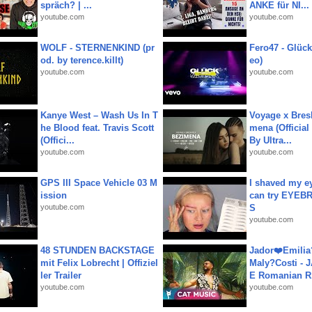
spräch? | ...
ANKE für NI...
youtube.com
youtube.com
WOLF - STERNENKIND (pr
Fero47 - Glück 
od. by terence.killt)
eo)
youtube.com
youtube.com
Kanye West – Wash Us In T
Voyage x Bresk
he Blood feat. Travis Scott
mena (Official
(Offici...
By Ultra...
youtube.com
youtube.com
GPS III Space Vehicle 03 M
I shaved my e
ission
can try EYE
youtube.com
S
youtube.com
48 STUNDEN BACKSTAGE
Jador❤️Emili
mit Felix Lobrecht | Offiziel
Maly?Costi - 
ler Trailer
E Romanian R.
youtube.com
youtube.com