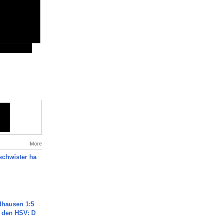
More
chwister ha
dhausen 1:5
n den HSV: D