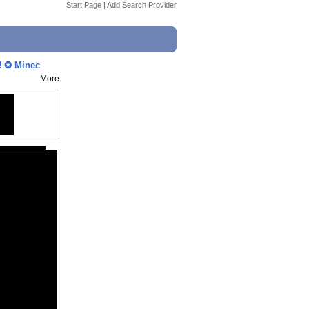
Start Page
|
Add Search Provider
 ✪ Minec
More