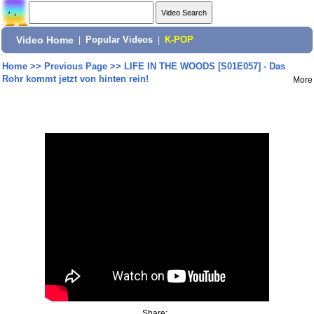
Video Home
|
Popular Videos
|
K-POP
Home
>>
Previous Page
>>
LIFE IN THE WOODS [S01E057] - Das
Rohr kommt jetzt von hinten rein!
More
Share: