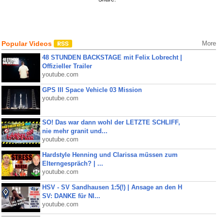
Popular Videos
More
48 STUNDEN BACKSTAGE mit Felix Lobrecht |
Offizieller Trailer
youtube.com
GPS III Space Vehicle 03 Mission
youtube.com
SO! Das war dann wohl der LETZTE SCHLIFF,
nie mehr granit und...
youtube.com
Hardstyle Henning und Clarissa müssen zum
Elterngespräch? | ...
youtube.com
HSV - SV Sandhausen 1:5(!) | Ansage an den H
SV: DANKE für NI...
youtube.com