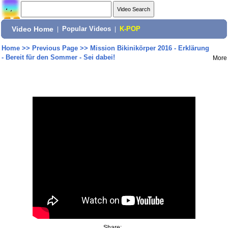
Video Home
|
Popular Videos
|
K-POP
Home
>>
Previous Page
>>
Mission Bikinikörper 2016 - Erklärung
- Bereit für den Sommer - Sei dabei!
More
Share: