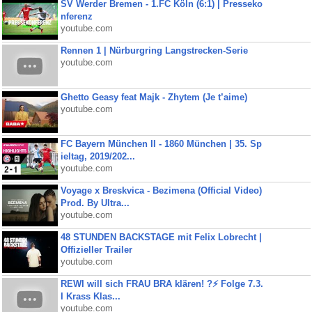
SV Werder Bremen - 1.FC Köln (6:1) | Presseko
nferenz
youtube.com
Rennen 1 | Nürburgring Langstrecken-Serie
youtube.com
Ghetto Geasy feat Majk - Zhytem (Je t’aime)
youtube.com
FC Bayern München II - 1860 München | 35. Sp
ieltag, 2019/202...
youtube.com
Voyage x Breskvica - Bezimena (Official Video)
Prod. By Ultra...
youtube.com
48 STUNDEN BACKSTAGE mit Felix Lobrecht |
Offizieller Trailer
youtube.com
REWI will sich FRAU BRA klären! ?⚡️ Folge 7.3.
I Krass Klas...
youtube.com