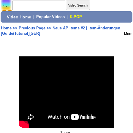
Video Home
|
Popular Videos
|
K-POP
Home
>>
Previous Page
>>
Neue AP Items #2 | Item-Änderungen
[Guide/Tutorial][GER]
More
Share: