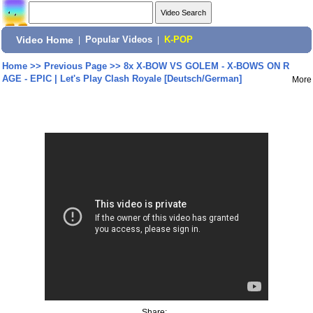
Video Home
|
Popular Videos
|
K-POP
Home
>>
Previous Page
>>
8x X-BOW VS GOLEM - X-BOWS ON R
AGE - EPIC | Let's Play Clash Royale [Deutsch/German]
More
Share: