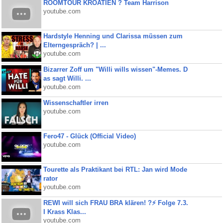
ROOMTOUR KROATIEN ? Team Harrison
youtube.com
Hardstyle Henning und Clarissa müssen zum
Elterngespräch? | ...
youtube.com
Bizarrer Zoff um "Willi wills wissen"-Memes. D
as sagt Willi. ...
youtube.com
Wissenschaftler irren
youtube.com
Fero47 - Glück (Official Video)
youtube.com
Tourette als Praktikant bei RTL: Jan wird Mode
rator
youtube.com
REWI will sich FRAU BRA klären! ?⚡️ Folge 7.3.
I Krass Klas...
youtube.com