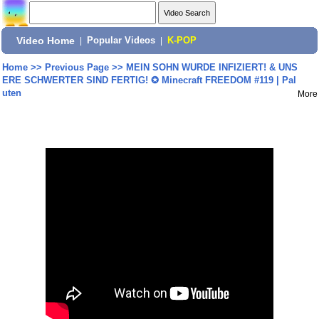
Video Home
|
Popular Videos
|
K-POP
Home
>>
Previous Page
>>
MEIN SOHN WURDE INFIZIERT! & UNS
ERE SCHWERTER SIND FERTIG! ✪ Minecraft FREEDOM #119 | Pal
uten
More