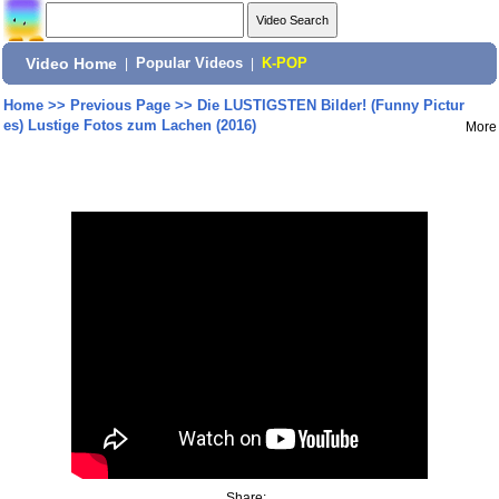
Video Home
|
Popular Videos
|
K-POP
Home
>>
Previous Page
>>
Die LUSTIGSTEN Bilder! (Funny Pictur
es) Lustige Fotos zum Lachen (2016)
More
Share: