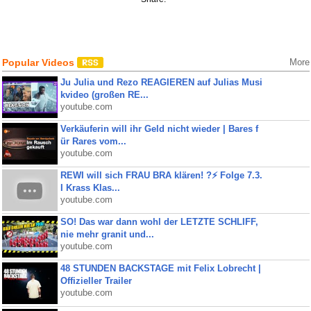
Popular Videos
More
Ju Julia und Rezo REAGIEREN auf Julias Musi
kvideo (großen RE...
youtube.com
Verkäuferin will ihr Geld nicht wieder | Bares f
ür Rares vom...
youtube.com
REWI will sich FRAU BRA klären! ?⚡️ Folge 7.3.
I Krass Klas...
youtube.com
SO! Das war dann wohl der LETZTE SCHLIFF,
nie mehr granit und...
youtube.com
48 STUNDEN BACKSTAGE mit Felix Lobrecht |
Offizieller Trailer
youtube.com