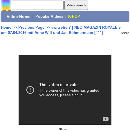
Video Home
|
Popular Videos
|
K-POP
Home
>>
Previous Page
>>
#witzefrei? | NEO MAGAZIN ROYALE v
om 07.04.2016 mit Anne Will und Jan Böhmermann [#44]
More
Share: