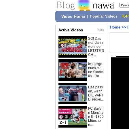
Video Home
|
Popular Videos
|
K-
Home
>>
Active Videos
More
SO! Das
war dann
wohl der
LETZTE S
CH...
Ich zeige
euch mei
ne Stadtvi
lla | Ro...
Das passi
ert, wenn
DIE PART
EI regier...
FC Bayer
n Münche
n II - 1860
Münche
n...