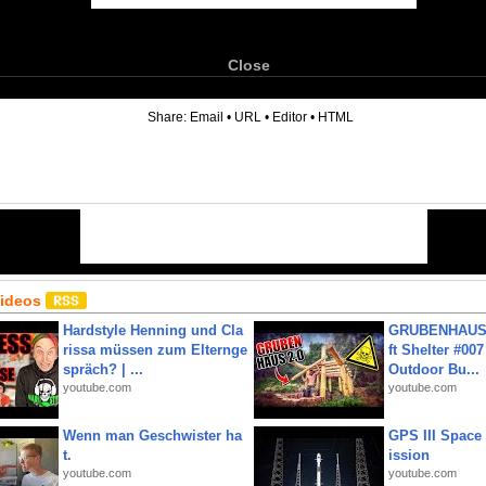
Close
6
Share:
Email
•
URL
•
Editor
•
HTML
Videos
Hardstyle Henning und Cla
GRUBENHAUS 
rissa müssen zum Elternge
ft Shelter #007
spräch? | ...
Outdoor Bu...
youtube.com
youtube.com
Wenn man Geschwister ha
GPS III Space
t.
ission
youtube.com
youtube.com