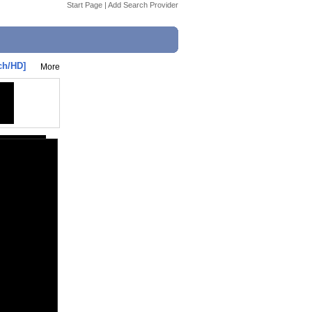
Start Page
|
Add Search Provider
ch/HD]
More