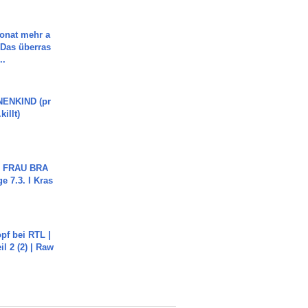
Monat mehr a
Das überras
..
ENKIND (pr
killt)
ch FRAU BRA
ge 7.3. I Kras
pf bei RTL |
il 2 (2) | Raw