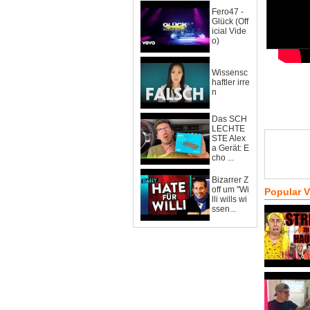
Fero47 -
Glück (Off
icial Vide
o)
Wissensc
haftler irre
n
Das SCH
LECHTE
STE Alex
a Gerät: E
cho ...
Bizarrer Z
off um "Wi
Popular 
lli wills wi
ssen...