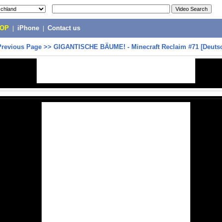
POP
|
iPhone
|
Contact us
Previous Page
>>
GIGANTISCHE BÄUME! - Minecraft Reclaim #71 [Deuts