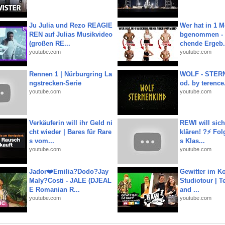
Ju Julia und Rezo REAGIE
Wer hat in 1 
REN auf Julias Musikvideo
bgenommen - 
(großen RE...
chende Ergeb.
youtube.com
youtube.com
Rennen 1 | Nürburgring La
WOLF - STERN
ngstrecken-Serie
od. by terence.
youtube.com
youtube.com
Verkäuferin will ihr Geld ni
REWI will si
cht wieder | Bares für Rare
klären! ?⚡️ Fol
s vom...
s Klas...
youtube.com
youtube.com
Jador❤️Emilia?Dodo?Jay
Gewitter im Ko
Maly?Costi - JALE (DJEAL
Studiotour | Te
E Romanian R...
and ...
youtube.com
youtube.com