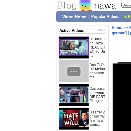
Video Home
|
Popular Videos
|
K-
Home
>>
Active Videos
More
german] | 
Ju Julia u
nd Rezo
REAGIER
EN auf Ju
l...
Das TLO
U2 Meinu
ngsdilem
ma
Das passi
ert, wenn
DIE PART
EI regier...
Bizarrer Z
off um "Wi
lli wills wi
ssen...