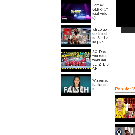
Fero47 -
Glück (Off
icial Vide
o)
Ich zeige
euch mei
ne Stadtvi
lla | Ro...
SO! Das
war dann
wohl der
LETZTE S
CH...
Wissensc
haftler irre
Popular 
n