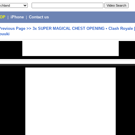
POP
|
iPhone
|
Contact us
Previous Page
>>
3x SUPER MAGICAL CHEST OPENING • Clash Royale [
puuki