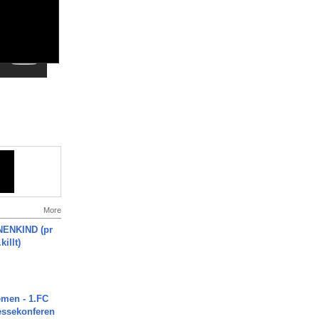
More
ENKIND (pr
killt)
men - 1.FC
ressekonferen