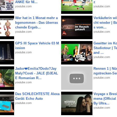
ANKE für NI...
z
youtube.com
youtube.com
Wer hat in 1 Monat mehr a
Verkäuferin wil
bgenommen - Das überras
cht wieder | B
chende Ergeb...
s vom...
youtube.com
youtube.com
GPS III Space Vehicle 03 M
Gewitter im Ko
ission
Studiotour | Te
youtube.com
and ...
youtube.com
Jador❤️Emilia?Dodo?Jay
Rennen 1 | Nü
Maly?Costi - JALE (DJEAL
ngstrecken-Se
E Romanian R...
youtube.com
youtube.com
Das SCHLECHTESTE Alexa
Voyage x Bresk
Gerät: Echo Auto
mena (Official
youtube.com
By Ultra...
youtube.com