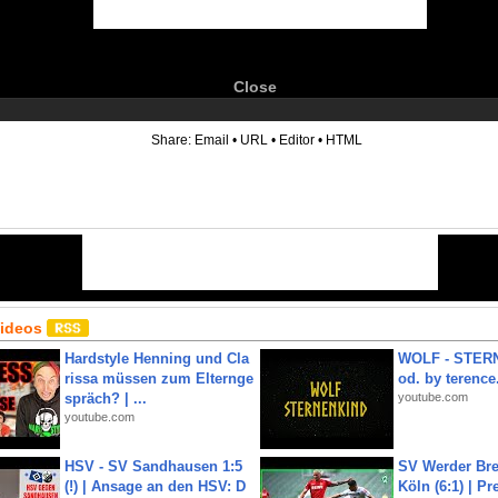
Close
6
Share:
Email
•
URL
•
Editor
•
HTML
Videos
Hardstyle Henning und Cla
WOLF - STERN
rissa müssen zum Elternge
od. by terence.
spräch? | ...
youtube.com
youtube.com
HSV - SV Sandhausen 1:5
SV Werder Bre
(!) | Ansage an den HSV: D
Köln (6:1) | P