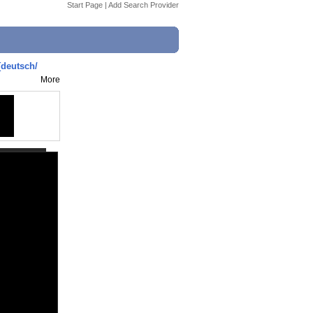
Start Page
|
Add Search Provider
deutsch/
More