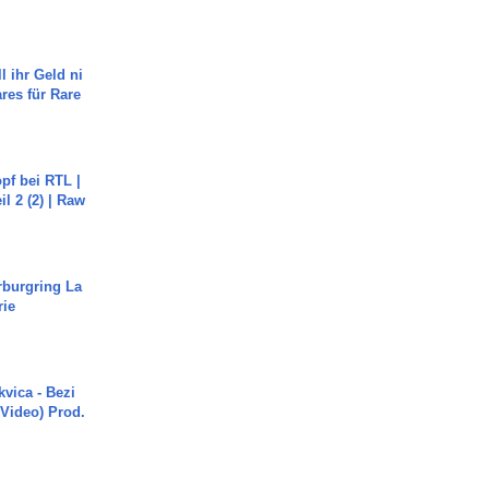
l ihr Geld ni
ares für Rare
pf bei RTL |
il 2 (2) | Raw
rburgring La
rie
vica - Bezi
 Video) Prod.