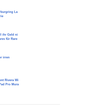
rburgring La
rie
l ihr Geld ni
ares für Rare
r irren
ent Rivera Wi
Pad Pro Mura