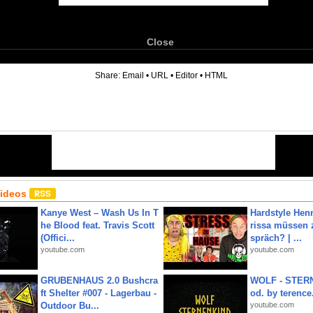
Close
6
Share:
Email
•
URL
•
Editor
•
HTML
Videos
Kanye West – Wash Us In T
Hardstyle Hen
he Blood feat. Travis Scott
rissa müssen 
(Offici...
spräch? | ...
youtube.com
youtube.com
GRUBENHAUS 2.0 Bushcra
WOLF - STERN
ft Shelter #007 - Lagerbau -
od. by terence.
Outdoor Bu...
youtube.com