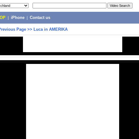
POP
|
iPhone
|
Contact us
Previous Page
>>
Luca in AMERIKA