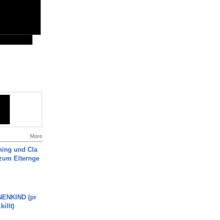
More
ning und Cla
zum Elternge
ENKIND (pr
killt)