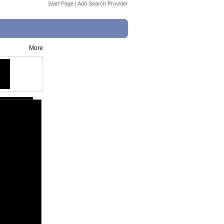
Start Page
|
Add Search Provider
More