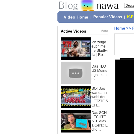
Video Home
|
Popular Videos
|
K-
Home
>>
Active Videos
More
Ich zeige
euch mei
ne Stadtvi
lla | Ro...
Das TLO
U2 Meinu
ngsdilem
ma
SO! Das
war dann
wohl der
LETZTE S
CH...
Das SCH
LECHTE
STE Alex
a Gerät: E
cho ...