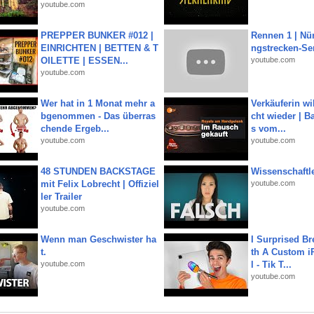
youtube.com
PREPPER BUNKER #012 |
Rennen 1 | Nü
EINRICHTEN | BETTEN & T
ngstrecken-Se
OILETTE | ESSEN...
youtube.com
youtube.com
Wer hat in 1 Monat mehr a
Verkäuferin wil
bgenommen - Das überras
cht wieder | B
chende Ergeb...
s vom...
youtube.com
youtube.com
48 STUNDEN BACKSTAGE
Wissenschaftle
mit Felix Lobrecht | Offiziel
youtube.com
ler Trailer
youtube.com
Wenn man Geschwister ha
I Surprised Br
t.
th A Custom i
youtube.com
l - Tik T...
youtube.com