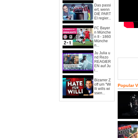
Das passi
ert, wenn
DIE PART
EI regier...
FC Bayer
n Münche
n II - 1860
Münche
n...
Ju Julia u
nd Rezo
REAGIER
EN auf Ju
l...
Bizarrer Z
off um "Wi
Popular 
lli wills wi
ssen...