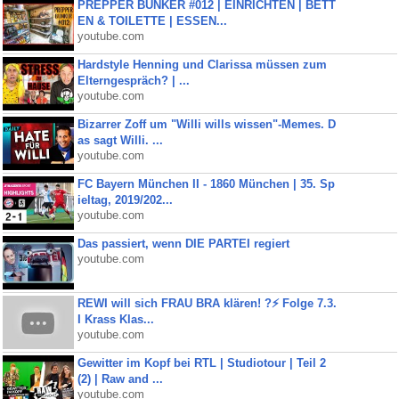
PREPPER BUNKER #012 | EINRICHTEN | BETT
EN & TOILETTE | ESSEN...
youtube.com
Hardstyle Henning und Clarissa müssen zum
Elterngespräch? | ...
youtube.com
Bizarrer Zoff um "Willi wills wissen"-Memes. D
as sagt Willi. ...
youtube.com
FC Bayern München II - 1860 München | 35. Sp
ieltag, 2019/202...
youtube.com
Das passiert, wenn DIE PARTEI regiert
youtube.com
REWI will sich FRAU BRA klären! ?⚡️ Folge 7.3.
I Krass Klas...
youtube.com
Gewitter im Kopf bei RTL | Studiotour | Teil 2
(2) | Raw and ...
youtube.com