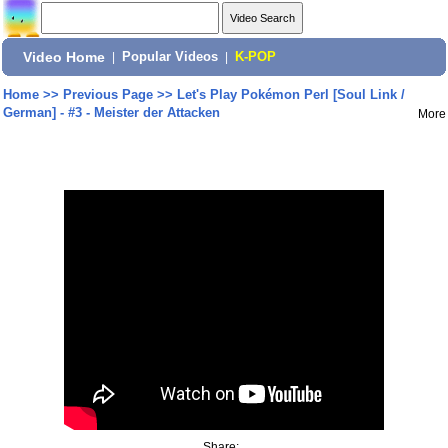
Video Home
|
Popular Videos
|
K-POP
Home
>>
Previous Page
>>
Let's Play Pokémon Perl [Soul Link /
German] - #3 - Meister der Attacken
More
Share: