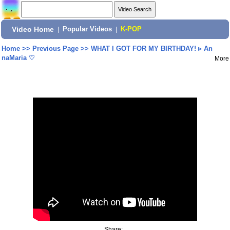
Video Home
|
Popular Videos
|
K-POP
Home
>>
Previous Page
>>
WHAT I GOT FOR MY BIRTHDAY! ▹ An
naMaria ♡
More
Share: