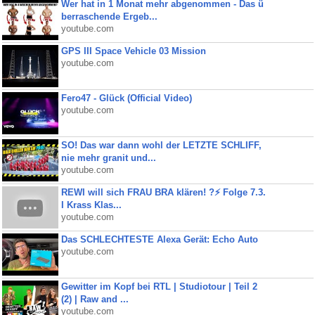
Wer hat in 1 Monat mehr abgenommen - Das ü
berraschende Ergeb...
youtube.com
GPS III Space Vehicle 03 Mission
youtube.com
Fero47 - Glück (Official Video)
youtube.com
SO! Das war dann wohl der LETZTE SCHLIFF,
nie mehr granit und...
youtube.com
REWI will sich FRAU BRA klären! ?⚡️ Folge 7.3.
I Krass Klas...
youtube.com
Das SCHLECHTESTE Alexa Gerät: Echo Auto
youtube.com
Gewitter im Kopf bei RTL | Studiotour | Teil 2
(2) | Raw and ...
youtube.com