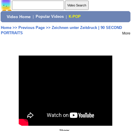
Video Home
|
Popular Videos
|
K-POP
Home
>>
Previous Page
>>
Zeichnen unter Zeitdruck | 90 SECOND
PORTRAITS
More
Share: