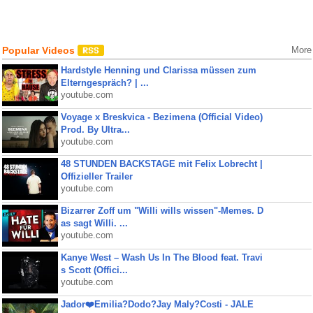
Popular Videos
More
Hardstyle Henning und Clarissa müssen zum
Elterngespräch? | ...
youtube.com
Voyage x Breskvica - Bezimena (Official Video)
Prod. By Ultra...
youtube.com
48 STUNDEN BACKSTAGE mit Felix Lobrecht |
Offizieller Trailer
youtube.com
Bizarrer Zoff um "Willi wills wissen"-Memes. D
as sagt Willi. ...
youtube.com
Kanye West – Wash Us In The Blood feat. Travi
s Scott (Offici...
youtube.com
Jador❤️Emilia?Dodo?Jay Maly?Costi - JALE