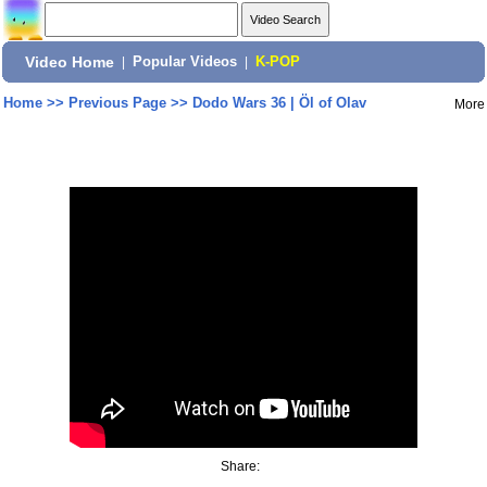
Video Home
|
Popular Videos
|
K-POP
Home
>>
Previous Page
>>
Dodo Wars 36 | Öl of Olav
More
Share: