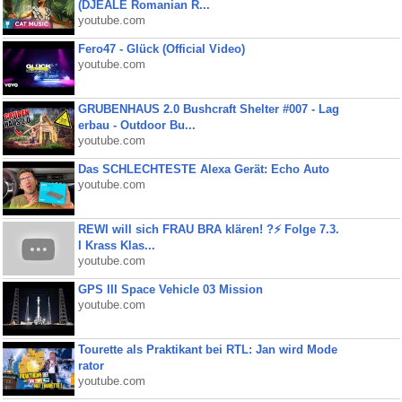
(DJEALE Romanian R...
youtube.com
Fero47 - Glück (Official Video)
youtube.com
GRUBENHAUS 2.0 Bushcraft Shelter #007 - Lag
erbau - Outdoor Bu...
youtube.com
Das SCHLECHTESTE Alexa Gerät: Echo Auto
youtube.com
REWI will sich FRAU BRA klären! ?⚡️ Folge 7.3.
I Krass Klas...
youtube.com
GPS III Space Vehicle 03 Mission
youtube.com
Tourette als Praktikant bei RTL: Jan wird Mode
rator
youtube.com